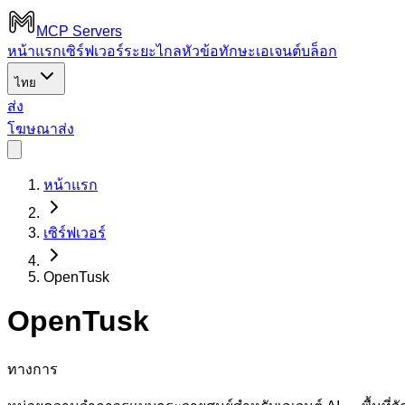
MCP Servers
หน้าแรก
เซิร์ฟเวอร์ระยะไกล
หัวข้อ
ทักษะเอเจนต์
บล็อก
ไทย
ส่ง
โฆษณา
ส่ง
หน้าแรก
เซิร์ฟเวอร์
OpenTusk
OpenTusk
ทางการ