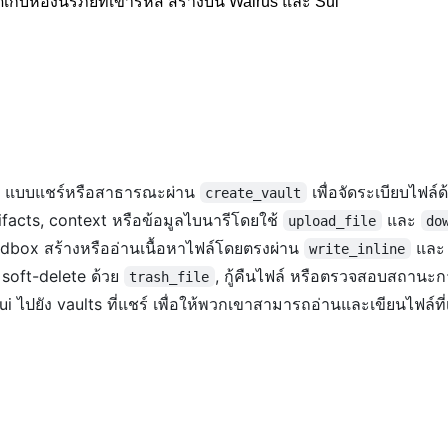
ก็บห้องนิรภัยที่เข้ารหัส สร้างบน Walrus และ Sui
ts แบบแชร์หรือสาธารณะผ่าน
เพื่อจัดระเบียบไฟล
create_vault
ifacts, context หรือข้อมูลไบนารีโดยใช้
และ
upload_file
do
dbox สร้างหรืออ่านเนื้อหาไฟล์โดยตรงผ่าน
แล
write_inline
soft-delete ด้วย
, กู้คืนไฟล์ หรือตรวจสอบสถานะก
trash_file
 Sui ไปยัง vaults ที่แชร์ เพื่อให้พวกเขาสามารถอ่านและเขียนไฟล์ที่