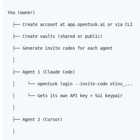
You (owner)

  ├── Create account at app.opentusk.ai or via CLI

  ├── Create vaults (shared or public)

  ├── Generate invite codes for each agent

  │

  ├── Agent 1 (Claude Code)

  │     └── opentusk login --invite-code otinv_...

  │     └── Gets its own API key + Sui keypair

  │

  ├── Agent 2 (Cursor)

  │
