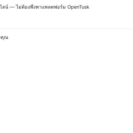
ฟไลน์ — ไม่ต้องพึ่งพาแพลตฟอร์ม OpenTusk
งคุณ