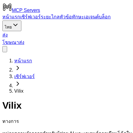
MCP Servers
หน้าแรก
เซิร์ฟเวอร์ระยะไกล
หัวข้อ
ทักษะเอเจนต์
บล็อก
ไทย
ส่ง
โฆษณา
ส่ง
หน้าแรก
เซิร์ฟเวอร์
Vilix
Vilix
ทางการ