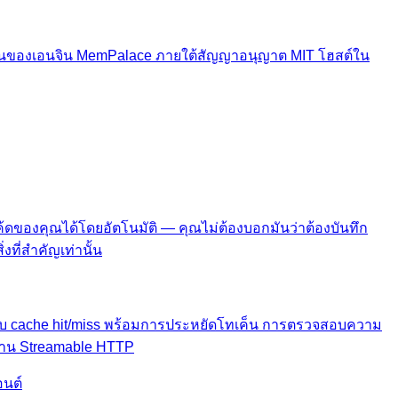
มชนของเอนจิน MemPalace ภายใต้สัญญาอนุญาต MIT โฮสต์ใน
ดของคุณได้โดยอัตโนมัติ — คุณไม่ต้องบอกมันว่าต้องบันทึก
ที่สำคัญเท่านั้น
อบ cache hit/miss พร้อมการประหยัดโทเค็น การตรวจสอบความ
่าน Streamable HTTP
อนต์