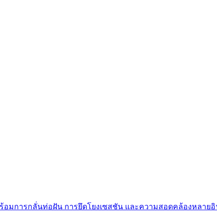
AI พร้อมการกลั่นท่อฝัน การยึดโยงเซสชัน และความสอดคล้องหลายอ