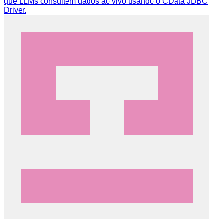
que LLMs consultem dados ao vivo usando o CData JDBC
Driver.