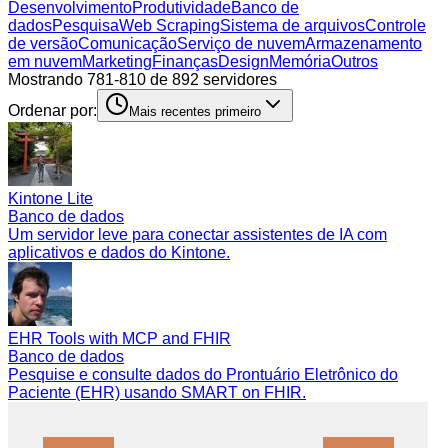
Desenvolvimento
Produtividade
Banco de
dados
Pesquisa
Web Scraping
Sistema de arquivos
Controle
de versão
Comunicação
Serviço de nuvem
Armazenamento
em nuvem
Marketing
Finanças
Design
Memória
Outros
Mostrando 781-810 de 892 servidores
Ordenar por:
Mais recentes primeiro
Kintone Lite
Banco de dados
Um servidor leve para conectar assistentes de IA com
aplicativos e dados do Kintone.
EHR Tools with MCP and FHIR
Banco de dados
Pesquise e consulte dados do Prontuário Eletrônico do
Paciente (EHR) usando SMART on FHIR.