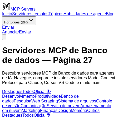
MCP Servers
Início
Servidores remotos
Tópicos
Habilidades de agente
Blog
Português (BR)
Enviar
Anunciar
Enviar
Servidores MCP de Banco
de dados
— Página 27
Descubra servidores MCP de Banco de dados para agentes
de IA. Navegue, compare e instale servidores Model Context
Protocol para Claude, Cursor, VS Code e muito mais.
Destaques
Todos
Oficial 🌟
Desenvolvimento
Produtividade
Banco de
dados
Pesquisa
Web Scraping
Sistema de arquivos
Controle
de versão
Comunicação
Serviço de nuvem
Armazenamento
em nuvem
Marketing
Finanças
Design
Memória
Outros
Destaques
Todos
Oficial 🌟