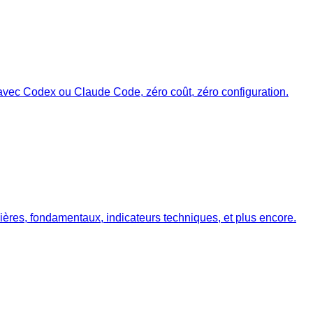
é avec Codex ou Claude Code, zéro coût, zéro configuration.
ières, fondamentaux, indicateurs techniques, et plus encore.