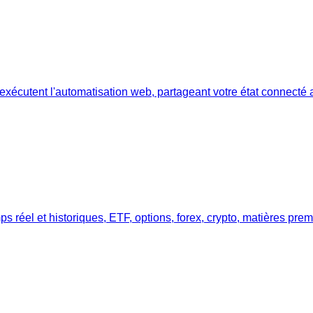
IA exécutent l'automatisation web, partageant votre état connect
réel et historiques, ETF, options, forex, crypto, matières prem