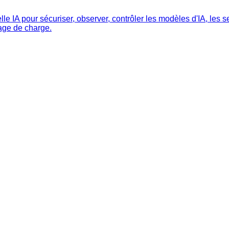
IA pour sécuriser, observer, contrôler les modèles d'IA, les ser
rage de charge.