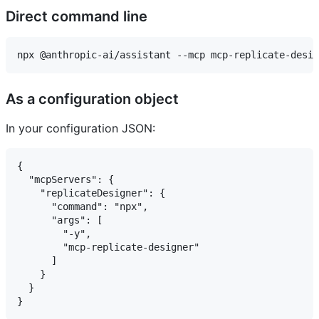
Direct command line
As a configuration object
In your configuration JSON:
{

  "mcpServers": {

    "replicateDesigner": {

      "command": "npx",

      "args": [

        "-y",

        "mcp-replicate-designer"

      ]

    }

  }
