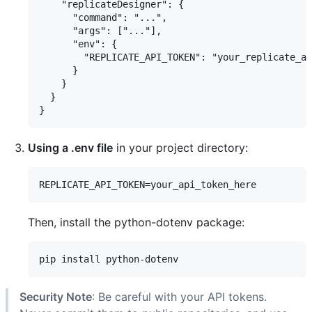
    "replicateDesigner": {

      "command": "...",

      "args": ["..."],

      "env": {

        "REPLICATE_API_TOKEN": "your_replicate_ap
      }

    }

  }

Using a .env file
in your project directory:
Then, install the python-dotenv package:
Security Note
: Be careful with your API tokens.