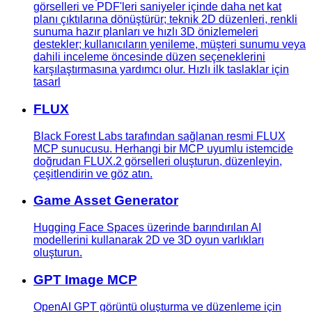
görselleri ve PDF'leri saniyeler içinde daha net kat
planı çıktılarına dönüştürür; teknik 2D düzenleri, renkli
sunuma hazır planları ve hızlı 3D önizlemeleri
destekler; kullanıcıların yenileme, müşteri sunumu veya
dahili inceleme öncesinde düzen seçeneklerini
karşılaştırmasına yardımcı olur. Hızlı ilk taslaklar için
tasarl
FLUX
Black Forest Labs tarafından sağlanan resmi FLUX
MCP sunucusu. Herhangi bir MCP uyumlu istemcide
doğrudan FLUX.2 görselleri oluşturun, düzenleyin,
çeşitlendirin ve göz atın.
Game Asset Generator
Hugging Face Spaces üzerinde barındırılan AI
modellerini kullanarak 2D ve 3D oyun varlıkları
oluşturun.
GPT Image MCP
OpenAI GPT görüntü oluşturma ve düzenleme için