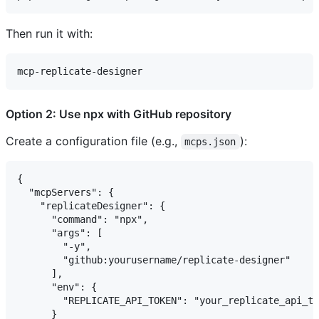
Then run it with:
Option 2: Use npx with GitHub repository
Create a configuration file (e.g.,
):
mcps.json
{

  "mcpServers": {

    "replicateDesigner": {

      "command": "npx",

      "args": [

        "-y", 

        "github:yourusername/replicate-designer"

      ],

      "env": {

        "REPLICATE_API_TOKEN": "your_replicate_api_to
      }
