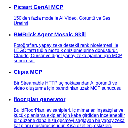
Picsart GenAI MCP
150'den fazla modelle AI Video, Görüntü ve Ses
Üretimi
BMBrick Agent Mosaic Skill
Fotoğrafları, yapay zeka destekli renk nicelemesi ile
LEGO tarzı tuğla mozaik önizlemelerine dönüştürür.
Claude, Cursor ve diğer yapay zeka ajanları için MCP
sunucusu.
Clipia MCP
Bir Streamable HTTP uç noktasından AI görüntü ve
video oluşturma için barındırılan uzak MCP sunucusu.
floor plan generator
BuildFloorPlan, ev sahipleri, iç mimarlar, inşaatçılar ve
küçük planlama ekipleri için kaba girdiden incelenebilir
bir düzene daha hızlı geçmeyi sağlayan bir yapay zeka
kat planı oluşturucusudur. Kısa özetleri, eskizleri,