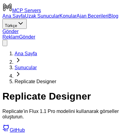
MCP Servers
Ana Sayfa
Uzak Sunucular
Konular
Ajan Becerileri
Blog
Türkçe
Gönder
Reklam
Gönder
Ana Sayfa
Sunucular
Replicate Designer
Replicate Designer
Replicate'in Flux 1.1 Pro modelini kullanarak görseller
oluşturun.
GitHub