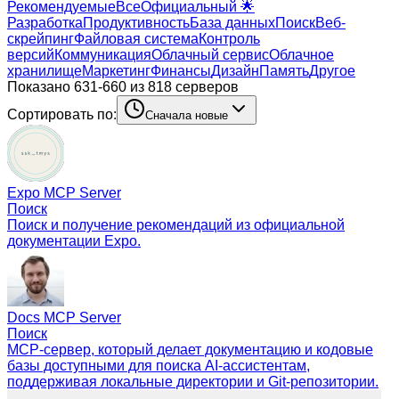
Рекомендуемые
Все
Официальный 🌟
Разработка
Продуктивность
База данных
Поиск
Веб-
скрейпинг
Файловая система
Контроль
версий
Коммуникация
Облачный сервис
Облачное
хранилище
Маркетинг
Финансы
Дизайн
Память
Другое
Показано 631-660 из 818 серверов
Сортировать по:
Сначала новые
Expo MCP Server
Поиск
Поиск и получение рекомендаций из официальной
документации Expo.
Docs MCP Server
Поиск
MCP-сервер, который делает документацию и кодовые
базы доступными для поиска AI-ассистентам,
поддерживая локальные директории и Git-репозитории.