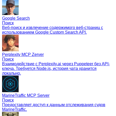
Google Search
Поиск
Веб-поиск и извлечение содержимого веб-страниц с
использованием Google Custom Search API.
Perplexity MCP Zerver
Поиск
Взаимодействие с Perplexity.ai через Puppeteer без API-
ключа. Требуется Node.js, история чата хранится
локально.
MarineTraffic MCP Server
Поиск
Предоставляет доступ к данным отслеживания судов
MarineTraffic.