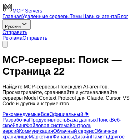
MCP Servers
Главная
Удалённые серверы
Темы
Навыки агента
Блог
Русский
Отправить
Реклама
Отправить
MCP-серверы: Поиск
—
Страница 22
Найдите MCP-серверы Поиск для AI-агентов.
Просматривайте, сравнивайте и устанавливайте
серверы Model Context Protocol для Claude, Cursor, VS
Code и других инструментов.
Рекомендуемые
Все
Официальный 🌟
Разработка
Продуктивность
База данных
Поиск
Веб-
скрейпинг
Файловая система
Контроль
версий
Коммуникация
Облачный сервис
Облачное
хранилище
Маркетинг
Финансы
Дизайн
Память
Другое