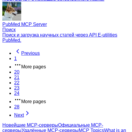
PubMed MCP Server
Поиск
Поиск и загрузка научных статей через API E-utilities
PubMed.
Previous
1
More pages
20
21
22
23
24
More pages
28
Next
Новейшие MCP-серверы
Официальные MCP-
серверы
Удалённые MCP-серверы
MCP Topics
What is an