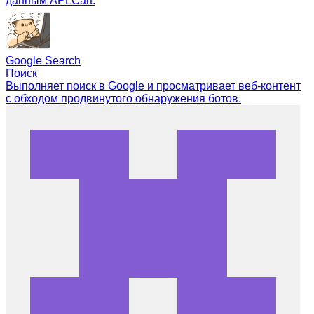
данным APLCart.
Google Search
Поиск
Выполняет поиск в Google и просматривает веб-контент
с обходом продвинутого обнаружения ботов.