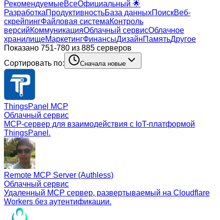
Рекомендуемые
Все
Официальный 🌟
Разработка
Продуктивность
База данных
Поиск
Веб-
скрейпинг
Файловая система
Контроль
версий
Коммуникация
Облачный сервис
Облачное
хранилище
Маркетинг
Финансы
Дизайн
Память
Другое
Показано 751-780 из 885 серверов
Сортировать по:
Сначала новые
ThingsPanel MCP
Облачный сервис
MCP-сервер для взаимодействия с IoT-платформой
ThingsPanel.
Remote MCP Server (Authless)
Облачный сервис
Удаленный MCP сервер, развертываемый на Cloudflare
Workers без аутентификации.