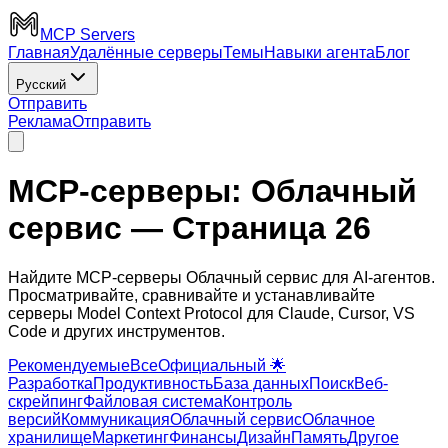
MCP Servers
Главная
Удалённые серверы
Темы
Навыки агента
Блог
Русский
Отправить
Реклама
Отправить
MCP-серверы: Облачный
сервис
— Страница 26
Найдите MCP-серверы Облачный сервис для AI-агентов.
Просматривайте, сравнивайте и устанавливайте
серверы Model Context Protocol для Claude, Cursor, VS
Code и других инструментов.
Рекомендуемые
Все
Официальный 🌟
Разработка
Продуктивность
База данных
Поиск
Веб-
скрейпинг
Файловая система
Контроль
версий
Коммуникация
Облачный сервис
Облачное
хранилище
Маркетинг
Финансы
Дизайн
Память
Другое