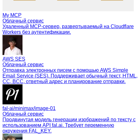
My MCP
Облачный сервис
Удаленный MCP-сервер, развертываемый на Cloudflare
Workers без аутентификации.
AWS SES
Облачный сервис
Отправка электронных писем с помощью AWS Simple
Email Service (SES). Поддерживает обычный текст, HTML,
CC, BCC, ответный адрес и планирование отправки.
fal-ai/minimax/image-01
Облачный сервис
Продвинутая модель генерации изображений по тексту с
использованием API fal.ai. Требует переменную
окружения FAL_KEY.