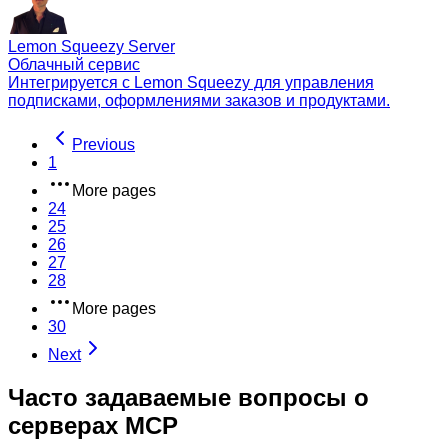
Lemon Squeezy Server
Облачный сервис
Интегрируется с Lemon Squeezy для управления
подписками, оформлениями заказов и продуктами.
Previous
1
More pages
24
25
26
27
28
More pages
30
Next
Часто задаваемые вопросы о
серверах MCP