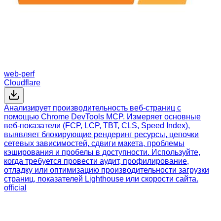
web-perf
Cloudflare
Анализирует производительность веб-страниц с
помощью Chrome DevTools MCP. Измеряет основные
веб-показатели (FCP, LCP, TBT, CLS, Speed Index),
выявляет блокирующие рендеринг ресурсы, цепочки
сетевых зависимостей, сдвиги макета, проблемы
кэширования и пробелы в доступности. Используйте,
когда требуется провести аудит, профилирование,
отладку или оптимизацию производительности загрузки
страниц, показателей Lighthouse или скорости сайта.
official