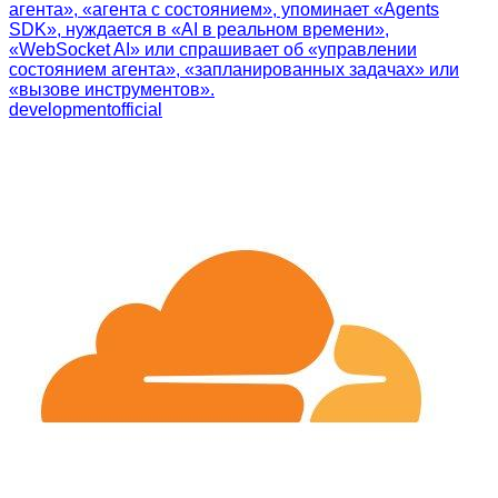
агента», «агента с состоянием», упоминает «Agents
SDK», нуждается в «AI в реальном времени»,
«WebSocket AI» или спрашивает об «управлении
состоянием агента», «запланированных задачах» или
«вызове инструментов».
development
official