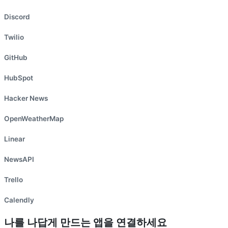
Discord
Twilio
GitHub
HubSpot
Hacker News
OpenWeatherMap
Linear
NewsAPI
Trello
Calendly
나를 나답게 만드는 앱을 연결하세요