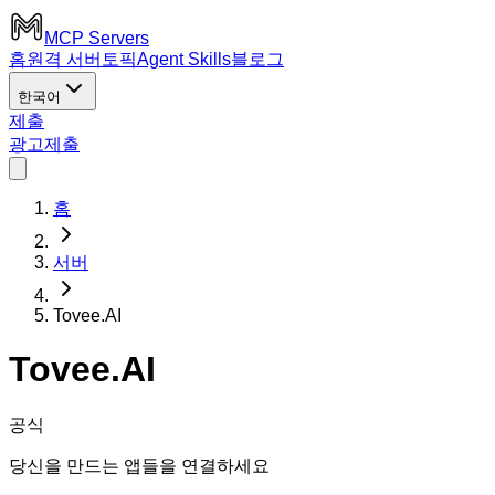
MCP Servers
홈
원격 서버
토픽
Agent Skills
블로그
한국어
제출
광고
제출
홈
서버
Tovee.AI
Tovee.AI
공식
당신을 만드는 앱들을 연결하세요