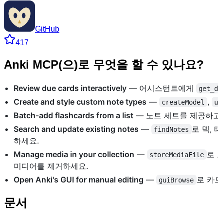
GitHub
417
Anki MCP(으)로 무엇을 할 수 있나요?
Review due cards interactively
— 어시스턴트에게
get_
Create and style custom note types
—
,
createModel
Batch-add flashcards from a list
— 노트 세트를 제공하
Search and update existing notes
—
로 덱,
findNotes
하세요.
Manage media in your collection
—
로
storeMediaFile
미디어를 제거하세요.
Open Anki's GUI for manual editing
—
로 카
guiBrowse
문서