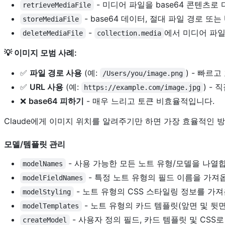
- 미디어 파일을 base64 콘텐츠로
retrieveMediaFile
- base64 데이터, 절대 파일 경로 또
storeMediaFile
-
에서 미디어 파일
deleteMediaFile
collection.media
💡 이미지 모범 사례:
✅
파일 경로 사용
(예:
) - 빠르
/Users/you/image.png
✅
URL 사용
(예:
) -
https://example.com/image.jpg
❌
base64 피하기
- 매우 느리고 토큰 비효율적입니다.
Claude에게 이미지 위치를 알려주기만 하면 가장 효율적인
모델/템플릿 관리
- 사용 가능한 모든 노트 유형/모델을 나열
modelNames
- 특정 노트 유형의 필드 이름을 가져
modelFieldNames
- 노트 유형의 CSS 스타일링 정보를 가져
modelStyling
- 노트 유형의 카드 템플릿(앞면 및 뒷면
modelTemplates
- 사용자 정의 필드, 카드 템플릿 및 CSS로
createModel