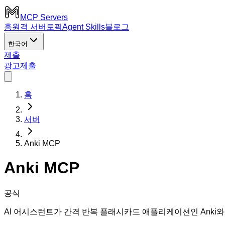
MCP Servers
홈
원격 서버
토픽
Agent Skills
블로그
한국어
제출
광고
제출
홈
서버
Anki MCP
Anki MCP
공식
AI 어시스턴트가 간격 반복 플래시카드 애플리케이션인 Anki와