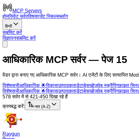
MCP Servers
होम
रिमोट सर्वर
विषय
एजेंट स्किल्स
ब्लॉग
हिन्दी
सबमिट करें
विज्ञापन
सबमिट करें
आधिकारिक MCP सर्वर
— पेज 15
वेंडर द्वारा बनाए गए आधिकारिक MCP सर्वर। AI एजेंटों के लिए सत्यापित M
विशेष
सभी
आधिकारिक 🌟
विकास
उत्पादकता
डेटाबेस
खोज
वेब स्क्रैपिंग
फ़ाइल सिस्
विशेष
सभी
आधिकारिक 🌟
विकास
उत्पादकता
डेटाबेस
खोज
वेब स्क्रैपिंग
फ़ाइल सिस्
578 सर्वर में से 421-450 दिखा रहे हैं
क्रमबद्ध करें:
नाम (A-Z)
Raygun