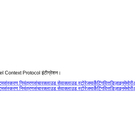
odel Context Protocol इंटीग्रेशन।
टम
संस्करण नियंत्रण
संचार
क्लाउड सेवा
क्लाउड स्टोरेज
मार्केटिंग
वित्त
डिज़ाइन
मेमोरी
टम
संस्करण नियंत्रण
संचार
क्लाउड सेवा
क्लाउड स्टोरेज
मार्केटिंग
वित्त
डिज़ाइन
मेमोरी