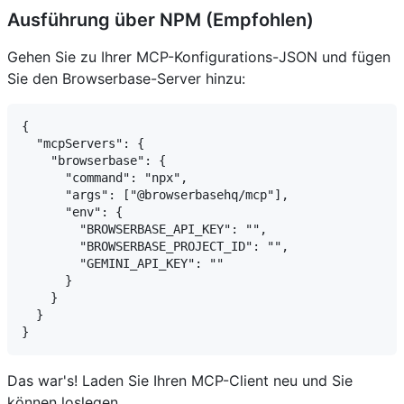
Ausführung über NPM (Empfohlen)
Gehen Sie zu Ihrer MCP-Konfigurations-JSON und fügen
Sie den Browserbase-Server hinzu:
{

  "mcpServers": {

    "browserbase": {

      "command": "npx",

      "args": ["@browserbasehq/mcp"],

      "env": {

        "BROWSERBASE_API_KEY": "",

        "BROWSERBASE_PROJECT_ID": "",

        "GEMINI_API_KEY": ""

      }

    }

  }

Das war's! Laden Sie Ihren MCP-Client neu und Sie
können loslegen.