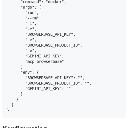
      "command": "docker",

      "args": [

        "run",

        "--rm",

        "-i",

        "-e",

        "BROWSERBASE_API_KEY",

        "-e",

        "BROWSERBASE_PROJECT_ID",

        "-e",

        "GEMINI_API_KEY",

        "mcp-browserbase"

      ],

      "env": {

        "BROWSERBASE_API_KEY": "",

        "BROWSERBASE_PROJECT_ID": "",

        "GEMINI_API_KEY": ""

      }

    }

  }
