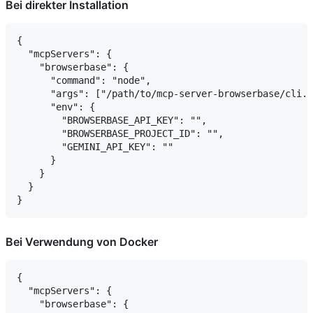
Bei direkter Installation
{

  "mcpServers": {

    "browserbase": {

      "command": "node",

      "args": ["/path/to/mcp-server-browserbase/cli.j
      "env": {

        "BROWSERBASE_API_KEY": "",

        "BROWSERBASE_PROJECT_ID": "",

        "GEMINI_API_KEY": ""

      }

    }

  }

Bei Verwendung von Docker
{

  "mcpServers": {

    "browserbase": {
