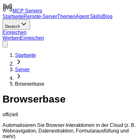
MCP Servers
Startseite
Remote-Server
Themen
Agent Skills
Blog
Deutsch
Einreichen
Werben
Einreichen
Startseite
Server
Browserbase
Browserbase
offiziell
Automatisieren Sie Browser-Interaktionen in der Cloud (z. B.
Webnavigation, Datenextraktion, Formularausfüllung und
mehr)