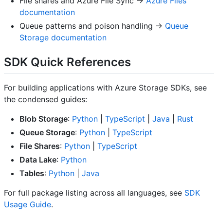
File shares and Azure File Sync ->
Azure Files
documentation
Queue patterns and poison handling ->
Queue
Storage documentation
SDK Quick References
For building applications with Azure Storage SDKs, see
the condensed guides:
Blob Storage
:
Python
|
TypeScript
|
Java
|
Rust
Queue Storage
:
Python
|
TypeScript
File Shares
:
Python
|
TypeScript
Data Lake
:
Python
Tables
:
Python
|
Java
For full package listing across all languages, see
SDK
Usage Guide
.