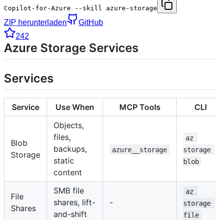
Copilot-for-Azure --skill azure-storage
ZIP herunterladen
GitHub
242
Azure Storage Services
Services
Service
Use When
MCP Tools
CLI
Objects,
files,
az 
Blob
backups,
azure__storage
storage 
Storage
static
blob
content
SMB file
az 
File
shares, lift-
-
storage 
Shares
and-shift
file