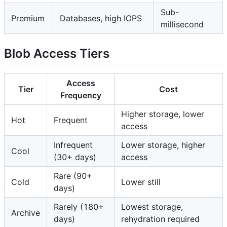
Sub-
Premium
Databases, high IOPS
millisecond
Blob Access Tiers
Access
Tier
Cost
Frequency
Higher storage, lower
Hot
Frequent
access
Infrequent
Lower storage, higher
Cool
(30+ days)
access
Rare (90+
Cold
Lower still
days)
Rarely (180+
Lowest storage,
Archive
days)
rehydration required