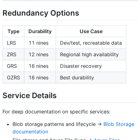
Redundancy Options
Type
Durability
Use Case
LRS
11 nines
Dev/test, recreatable data
ZRS
12 nines
Regional high availability
GRS
16 nines
Disaster recovery
GZRS
16 nines
Best durability
Service Details
For deep documentation on specific services:
Blob storage patterns and lifecycle ->
Blob Storage
documentation