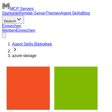
MCP Servers
Startseite
Remote-Server
Themen
Agent Skills
Blog
Deutsch
Einreichen
Werben
Einreichen
Agent Skills Bibliothek
azure-storage