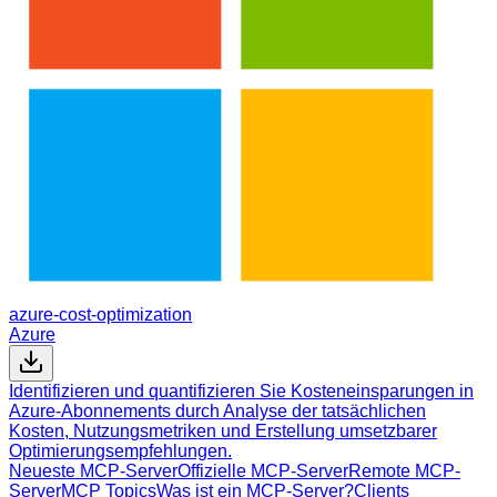
azure-cost-optimization
Azure
Identifizieren und quantifizieren Sie Kosteneinsparungen in
Azure-Abonnements durch Analyse der tatsächlichen
Kosten, Nutzungsmetriken und Erstellung umsetzbarer
Optimierungsempfehlungen.
Neueste MCP-Server
Offizielle MCP-Server
Remote MCP-
Server
MCP Topics
Was ist ein MCP-Server?
Clients