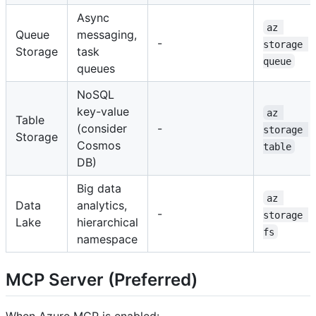
Async
az 
Queue
messaging,
-
storage 
Storage
task
queue
queues
NoSQL
key-value
az 
Table
(consider
-
storage 
Storage
Cosmos
table
DB)
Big data
az 
Data
analytics,
-
storage 
Lake
hierarchical
fs
namespace
MCP Server (Preferred)