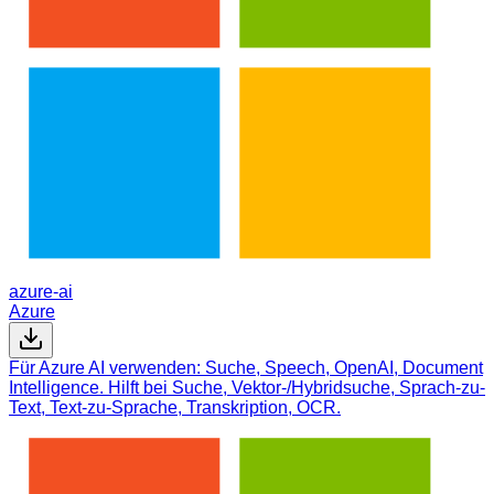
azure-ai
Azure
Für Azure AI verwenden: Suche, Speech, OpenAI, Document
Intelligence. Hilft bei Suche, Vektor-/Hybridsuche, Sprach-zu-
Text, Text-zu-Sprache, Transkription, OCR.