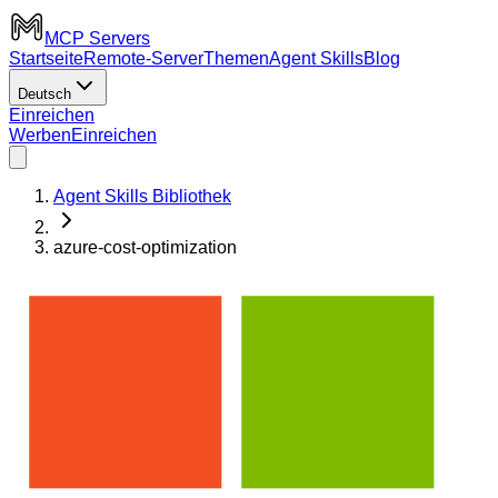
MCP Servers
Startseite
Remote-Server
Themen
Agent Skills
Blog
Deutsch
Einreichen
Werben
Einreichen
Agent Skills Bibliothek
azure-cost-optimization