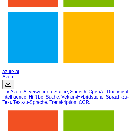
azure-ai
Azure
Für Azure AI verwenden: Suche, Speech, OpenAI, Document
Intelligence. Hilft bei Suche, Vektor-/Hybridsuche, Sprach-zu-
Text, Text-zu-Sprache, Transkription, OCR.