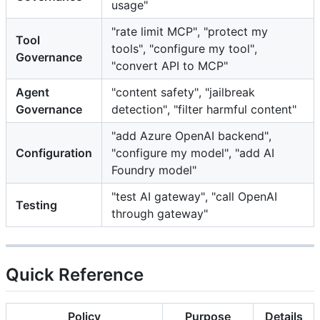
usage"
"rate limit MCP", "protect my
Tool
tools", "configure my tool",
Governance
"convert API to MCP"
Agent
"content safety", "jailbreak
Governance
detection", "filter harmful content"
"add Azure OpenAI backend",
Configuration
"configure my model", "add AI
Foundry model"
"test AI gateway", "call OpenAI
Testing
through gateway"
Quick Reference
Policy
Purpose
Details