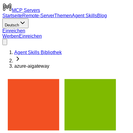
MCP Servers
Startseite
Remote-Server
Themen
Agent Skills
Blog
Deutsch
Einreichen
Werben
Einreichen
Agent Skills Bibliothek
azure-aigateway