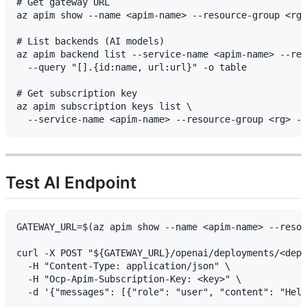
# Get gateway URL

az apim show --name <apim-name> --resource-group <rg>
# List backends (AI models)

az apim backend list --service-name <apim-name> --res
  --query "[].{id:name, url:url}" -o table

# Get subscription key

az apim subscription keys list \

Test AI Endpoint
GATEWAY_URL=$(az apim show --name <apim-name> --resou
curl -X POST "${GATEWAY_URL}/openai/deployments/<depl
  -H "Content-Type: application/json" \

  -H "Ocp-Apim-Subscription-Key: <key>" \
