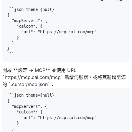
```json theme={null}

{

  "mcpServers": {

    "calcom": {

      "url": "https://mcp.cal.com/mcp"

    }

  }

}

開啟 **設定 → MCP** 並使用 URL
`https://mcp.cal.com/mcp` 新增伺服器，或將其新增至您
的 `.cursor/mcp.json`：
```json theme={null}

{

  "mcpServers": {

    "calcom": {

      "url": "https://mcp.cal.com/mcp"

    }

  }
