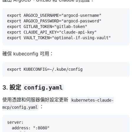
export ARGOCD_USERNAME="argocd-username"

export ARGOCD_PASSWORD="argocd-password"

export GITLAB_TOKEN="gitlab-token"

export CLAUDE_API_KEY="claude-api-key"

確保 kubeconfig 可用：
3. 設定
config.yaml
使用憑證和伺服器偏好設定更新
kubernetes-claude-
：
mcp/config.yaml
server:

  address: ":8080"
