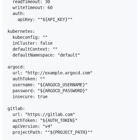
  readTimeout: 30

  writeTimeout: 60

  auth:

    apiKey: ""${API_KEY}"" 

kubernetes:

  kubeconfig: ""

  inCluster: false

  defaultContext: ""

  defaultNamespace: "default"

argocd:

  url: "http://example.argocd.com"

  authToken: ""

  username: "${ARGOCD_USERNAME}"

  password: "${ARGOCD_PASSWORD}"

  insecure: true

gitlab:

  url: "https://gitlab.com"

  authToken: "${AUTH_TOKEN}"

  apiVersion: "v4"

  projectPath: ""${PROJECT_PATH}""
