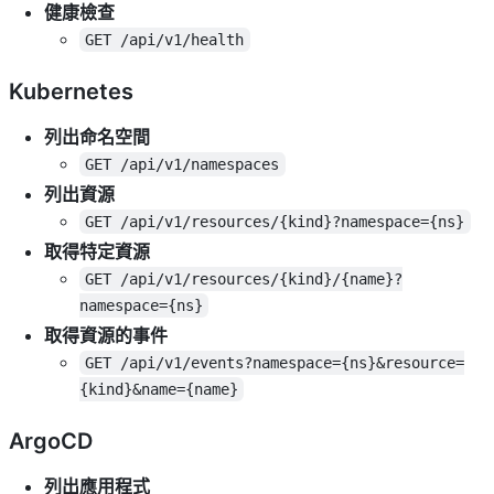
健康檢查
GET /api/v1/health
Kubernetes
列出命名空間
GET /api/v1/namespaces
列出資源
GET /api/v1/resources/{kind}?namespace={ns}
取得特定資源
GET /api/v1/resources/{kind}/{name}?
namespace={ns}
取得資源的事件
GET /api/v1/events?namespace={ns}&resource=
{kind}&name={name}
ArgoCD
列出應用程式