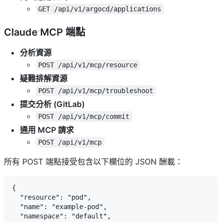
GET /api/v1/argocd/applications
Claude MCP 端點
分析資源
POST /api/v1/mcp/resource
疑難排解資源
POST /api/v1/mcp/troubleshoot
提交分析 (GitLab)
POST /api/v1/mcp/commit
通用 MCP 請求
POST /api/v1/mcp
所有 POST 端點接受包含以下欄位的 JSON 酬載：
{

  "resource": "pod",

  "name": "example-pod",

  "namespace": "default",
