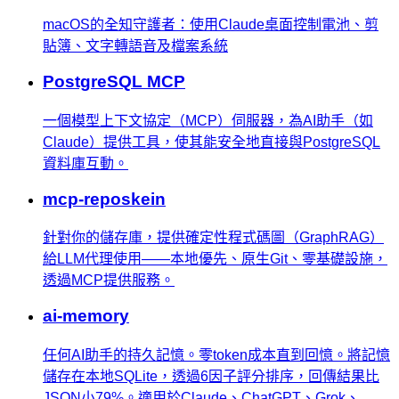
macOS的全知守護者：使用Claude桌面控制電池、剪
貼簿、文字轉語音及檔案系統
PostgreSQL MCP
一個模型上下文協定（MCP）伺服器，為AI助手（如
Claude）提供工具，使其能安全地直接與PostgreSQL
資料庫互動。
mcp-reposkein
針對你的儲存庫，提供確定性程式碼圖（GraphRAG）
給LLM代理使用——本地優先、原生Git、零基礎設施，
透過MCP提供服務。
ai-memory
任何AI助手的持久記憶。零token成本直到回憶。將記憶
儲存在本地SQLite，透過6因子評分排序，回傳結果比
JSON小79%。適用於Claude、ChatGPT、Grok、