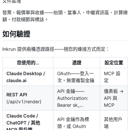
文件區塊
發票、報價單與收據——抬頭、當事人、中繼資訊區、計算總
額、付款細節與標誌。
如何驗證
Inkrun 提供兩種憑證路徑——視您的連接方式而定：
您使用的…
憑證
設定位置
Claude Desktop /
OAuth——登入一
MCP 設
claude.ai
次，無需複製金鑰
定
API 金鑰——
儀表板 →
REST API
Authorization:
API 與
(/api/v1/render)
Bearer sk_...
MCP
Claude Code /
API 金鑰作為標
其他用戶
ChatGPT / 其他
頭，或 OAuth
端
MCP 用戶端