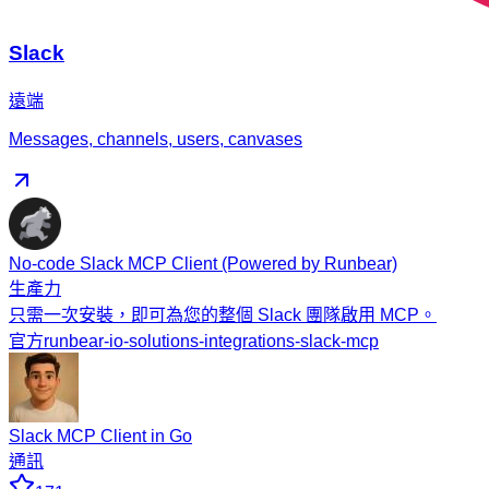
Slack
遠端
Messages, channels, users, canvases
No-code Slack MCP Client (Powered by Runbear)
生產力
只需一次安裝，即可為您的整個 Slack 團隊啟用 MCP。
官方
runbear-io-solutions-integrations-slack-mcp
Slack MCP Client in Go
通訊