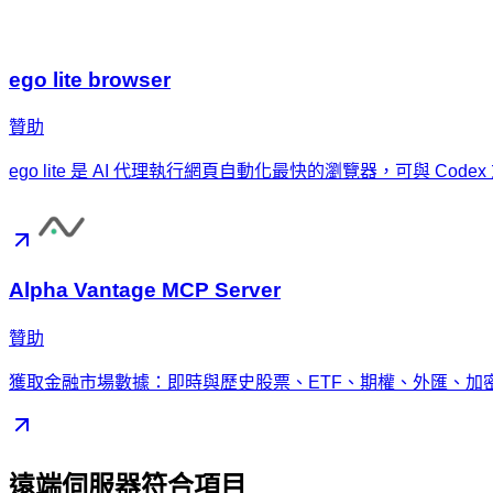
ego lite browser
贊助
ego lite 是 AI 代理執行網頁自動化最快的瀏覽器，可與 Code
Alpha Vantage MCP Server
贊助
獲取金融市場數據：即時與歷史股票、ETF、期權、外匯、加
遠端伺服器符合項目