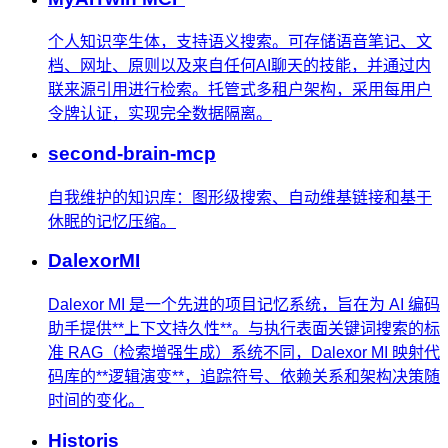
个人知识孪生体，支持语义搜索。可存储语音笔记、文
档、网址、原则以及来自任何AI聊天的技能，并通过内
联来源引用进行检索。托管式多租户架构，采用每用户
令牌认证，实现完全数据隔离。
second-brain-mcp
自我维护的知识库：图形级搜索、自动维基链接和基于
休眠的记忆压缩。
DalexorMI
Dalexor MI 是一个先进的项目记忆系统，旨在为 AI 编码
助手提供**上下文持久性**。与执行表面关键词搜索的标
准 RAG（检索增强生成）系统不同，Dalexor MI 映射代
码库的**逻辑演变**，追踪符号、依赖关系和架构决策随
时间的变化。
Historis