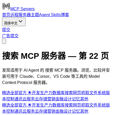
MCP Servers
首页
远程服务器
主题
Agent Skills
博客
简体中文
提交
广告
提交
搜索 MCP 服务器
— 第 22 页
发现适用于 AI Agent 的 搜索 MCP 服务器。浏览、比较并安
装可用于 Claude、Cursor、VS Code 等工具的 Model
Context Protocol 服务器。
精选
全部
官方 🌟
开发
生产力
数据库
搜索
网页抓取
文件系统
版
本控制
通讯
云服务
云存储
营销
金融
设计
记忆
其他
精选
全部
官方 🌟
开发
生产力
数据库
搜索
网页抓取
文件系统
版
本控制
通讯
云服务
云存储
营销
金融
设计
记忆
其他