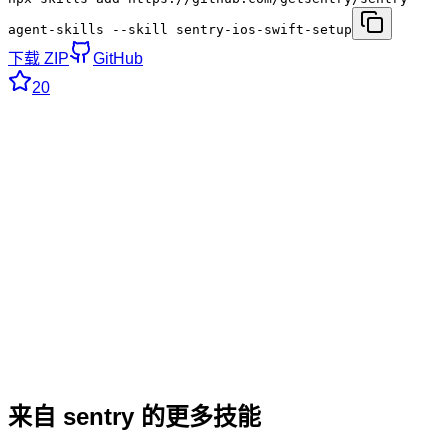
agent-skills --skill sentry-ios-swift-setup
下载 ZIP
GitHub
20
来自 sentry 的更多技能