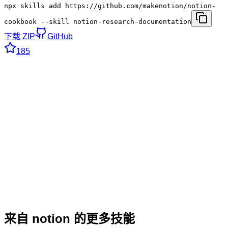
npx skills add https://github.com/makenotion/notion-
cookbook --skill notion-research-documentation
下载 ZIP
GitHub
185
来自 notion 的更多技能