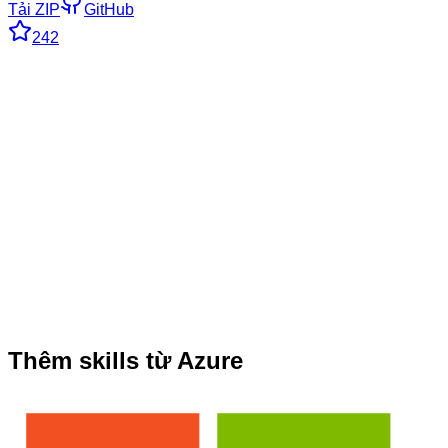
Tải ZIP
GitHub
242
Thêm skills từ Azure