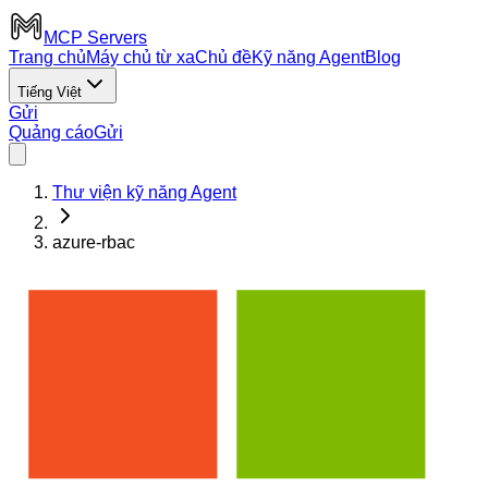
MCP Servers
Trang chủ
Máy chủ từ xa
Chủ đề
Kỹ năng Agent
Blog
Tiếng Việt
Gửi
Quảng cáo
Gửi
Thư viện kỹ năng Agent
azure-rbac