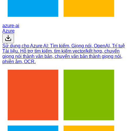
azure-ai
Azure
Sử dụng cho Azure AI: Tìm kiếm, Giọng nói, OpenAI, Trí tuệ
Tài liệu. Hỗ trợ tìm kiếm, tìm kiếm vector/kết hợp, chuyển
giọng nói thành văn bản, chuyển văn bản thành giọng nói,
phiên âm, OCR.