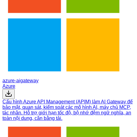
azure-aigateway
Azure
Cấu hình Azure API Management (APIM) làm AI Gateway để
bảo mật, quan sát, kiểm soát các mô hình AI, máy chủ MCP,
tác nhân. Hỗ trợ giới hạn tốc độ, bộ nhớ đệm ngữ nghĩa, an
toàn nội dung, cân bằng tải.