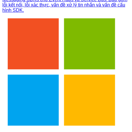
lỗi kết nối, lỗi xác thực, vấn đề xử lý tin nhắn và vấn đề cấu
hình SDK.