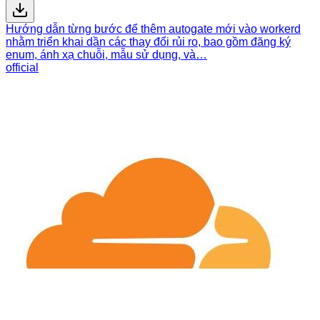
Hướng dẫn từng bước để thêm autogate mới vào workerd
nhằm triển khai dần các thay đổi rủi ro, bao gồm đăng ký
enum, ánh xạ chuỗi, mẫu sử dụng, và…
official