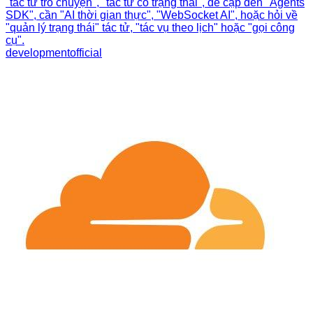
"tác tử trò chuyện", "tác tử có trạng thái", đề cập đến "Agents
SDK", cần "AI thời gian thực", "WebSocket AI", hoặc hỏi về
"quản lý trạng thái" tác tử, "tác vụ theo lịch" hoặc "gọi công
cụ".
development
official