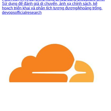
Sử dụng để đánh giá di chuyển, ánh xạ chính sách, kế
hoạch triển khai và phân tích tương đương/khoảng trống.
devops
official
research