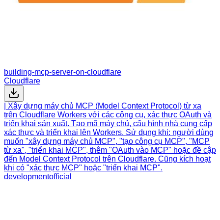
building-mcp-server-on-cloudflare
Cloudflare
| Xây dựng máy chủ MCP (Model Context Protocol) từ xa
trên Cloudflare Workers với các công cụ, xác thực OAuth và
triển khai sản xuất. Tạo mã máy chủ, cấu hình nhà cung cấp
xác thực và triển khai lên Workers. Sử dụng khi: người dùng
muốn "xây dựng máy chủ MCP", "tạo công cụ MCP", "MCP
từ xa", "triển khai MCP", thêm "OAuth vào MCP" hoặc đề cập
đến Model Context Protocol trên Cloudflare. Cũng kích hoạt
khi có "xác thực MCP" hoặc "triển khai MCP".
development
official