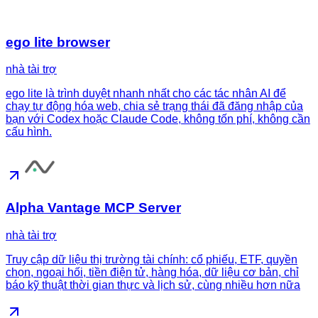
ego lite browser
nhà tài trợ
ego lite là trình duyệt nhanh nhất cho các tác nhân AI để
chạy tự động hóa web, chia sẻ trạng thái đã đăng nhập của
bạn với Codex hoặc Claude Code, không tốn phí, không cần
cấu hình.
Alpha Vantage MCP Server
nhà tài trợ
Truy cập dữ liệu thị trường tài chính: cổ phiếu, ETF, quyền
chọn, ngoại hối, tiền điện tử, hàng hóa, dữ liệu cơ bản, chỉ
báo kỹ thuật thời gian thực và lịch sử, cùng nhiều hơn nữa