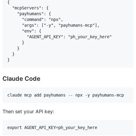
{

  "mcpServers": {

    "payhumans": {

      "command": "npx",

      "args": ["-y", "payhumans-mcp"],

      "env": {

        "AGENT_API_KEY": "ph_your_key_here"

      }

    }

  }

Claude Code
Then set your API key: