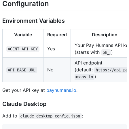
Configuration
Environment Variables
Variable
Required
Description
Your Pay Humans API ke
Yes
AGENT_API_KEY
(starts with
)
ph_
API endpoint
No
(default:
API_BASE_URL
https://api.pa
)
umans.io
Get your API key at
payhumans.io
.
Claude Desktop
Add to
:
claude_desktop_config.json