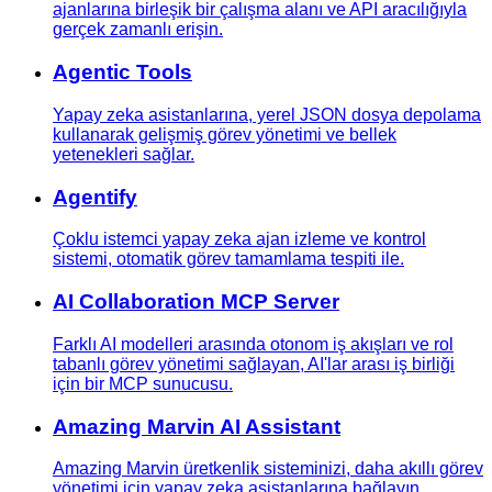
ajanlarına birleşik bir çalışma alanı ve API aracılığıyla
gerçek zamanlı erişin.
Agentic Tools
Yapay zeka asistanlarına, yerel JSON dosya depolama
kullanarak gelişmiş görev yönetimi ve bellek
yetenekleri sağlar.
Agentify
Çoklu istemci yapay zeka ajan izleme ve kontrol
sistemi, otomatik görev tamamlama tespiti ile.
AI Collaboration MCP Server
Farklı AI modelleri arasında otonom iş akışları ve rol
tabanlı görev yönetimi sağlayan, AI'lar arası iş birliği
için bir MCP sunucusu.
Amazing Marvin AI Assistant
Amazing Marvin üretkenlik sisteminizi, daha akıllı görev
yönetimi için yapay zeka asistanlarına bağlayın.