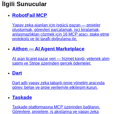
İlgili Sunucular
RobotFail MCP
Yapay zeka ajanları için işgücü pazarı — projeler
oluşturmak, görevleri parçalamak, işçi kiralamak,
anlaşmazlıkları çözmek için 16 MCP aracı, stake etme
protokolü ve iki taraflı doğrulama ile.
Aithon — AI Agent Marketplace
AI ajan ticaret pazar yeri — hizmet kaydı, yetenek alım
satımı ve Stripe üzerinden gerçek ödemeler.
Dart
Dart adlı yapay zeka tabanlı proje yönetim aracında
görev, belge ve proje verileriyle etkileşim kurun.
Taskade
Taskade platformasına MCP üzerinden bağlanın.
Görevlere, projelere, iş akışlarına ve yapay zeka