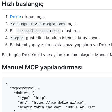
Hızlı başlangıç
Dokie
oturum açın.
açın.
Settings -> AI Integrations
Bir
oluşturun.
Personal Access Token
gösterilen kurulum istemini kopyalayın.
Step 2
Bu istemi yapay zeka asistanınıza yapıştırın ve Dokie M
Bu, bugün Dokie'deki varsayılan kurulum akışıdır. Manuel MC
Manuel MCP yapılandırması
{

  "mcpServers": {

    "dokie": {

      "type": "http",

      "url": "https://mcp.dokie.ai/mcp",

      "bearer_token_env_var": "DOKIE_API_KEY"
