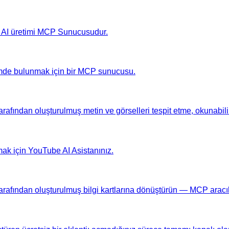
m AI üretimi MCP Sunucusudur.
mde bulunmak için bir MCP sunucusu.
arafından oluşturulmuş metin ve görselleri tespit etme, okunabili
ak için YouTube AI Asistanınız.
tarafından oluşturulmuş bilgi kartlarına dönüştürün — MCP aracılı