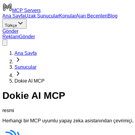
MCP Servers
Ana Sayfa
Uzak Sunucular
Konular
Ajan Becerileri
Blog
Türkçe
Gönder
Reklam
Gönder
Ana Sayfa
Sunucular
Dokie AI MCP
Dokie AI MCP
resmi
Herhangi bir MCP uyumlu yapay zeka asistanından çevrimiçi, 