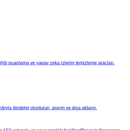
rliği puanlama ve yapay zeka izlerini temizleme araçları.
ğıyla desteler oluşturun, arayın ve dışa aktarın.