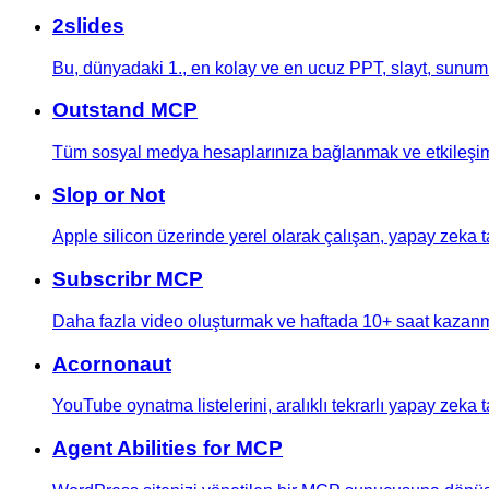
2slides
Bu, dünyadaki 1., en kolay ve en ucuz PPT, slayt, sunu
Outstand MCP
Tüm sosyal medya hesaplarınıza bağlanmak ve etkileşi
Slop or Not
Apple silicon üzerinde yerel olarak çalışan, yapay zeka t
Subscribr MCP
Daha fazla video oluşturmak ve haftada 10+ saat kazanm
Acornonaut
YouTube oynatma listelerini, aralıklı tekrarlı yapay zeka 
Agent Abilities for MCP