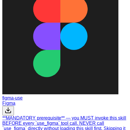
figma-use
Figma
**MANDATORY prerequisite** — you MUST invoke this skill
BEFORE every `use_figma` tool call. NEVER call
`use_figma` directly without loading this skill first. Skipping it