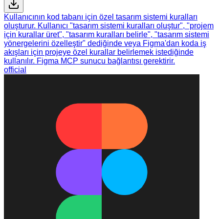
Kullanıcının kod tabanı için özel tasarım sistemi kuralları
oluşturur. Kullanıcı "tasarım sistemi kuralları oluştur", "projem
için kurallar üret", "tasarım kuralları belirle", "tasarım sistemi
yönergelerini özelleştir" dediğinde veya Figma'dan koda iş
akışları için projeye özel kurallar belirlemek istediğinde
kullanılır. Figma MCP sunucu bağlantısı gerektirir.
official