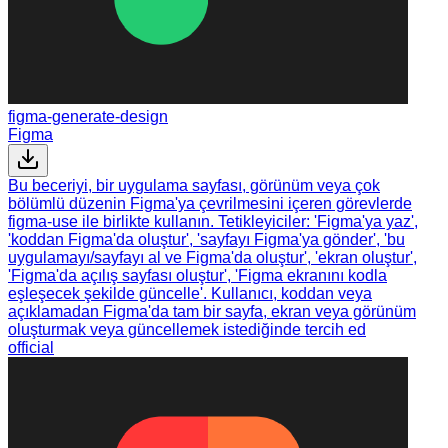
figma-generate-design
Figma
Bu beceriyi, bir uygulama sayfası, görünüm veya çok
bölümlü düzenin Figma'ya çevrilmesini içeren görevlerde
figma-use ile birlikte kullanın. Tetikleyiciler: 'Figma'ya yaz',
'koddan Figma'da oluştur', 'sayfayı Figma'ya gönder', 'bu
uygulamayı/sayfayı al ve Figma'da oluştur', 'ekran oluştur',
'Figma'da açılış sayfası oluştur', 'Figma ekranını kodla
eşleşecek şekilde güncelle'. Kullanıcı, koddan veya
açıklamadan Figma'da tam bir sayfa, ekran veya görünüm
oluşturmak veya güncellemek istediğinde tercih ed
official