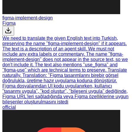
figma-implement-design
Figma
We need to translate the given English text into Turkish,
preserving the name "figma-implement-design" if it appears.
The text is a description of an agent skill. We must not
include any extra labels or commentary. The name "figma-
implement-design" does not appear in the source text, so we
don't include it. The text also mentions "use_figma" and
"figma-use" which are technical terms to preserve. Translate
naturally. Translation: "Figma tasarımlarını birebir görsel
doğrulukla, üretime hazır uygulama koduna dönüştürür.
Figma dosyalarından UI kodu uygulanırken, kullanıcı
"tasarımı uygula", "kod oluştur", "bileşeni uygula" dediğinde,
Figma URL'leri sağladığında veya Figma özelliklerine uygun
bileşenler oluşturulmasını istedi
official