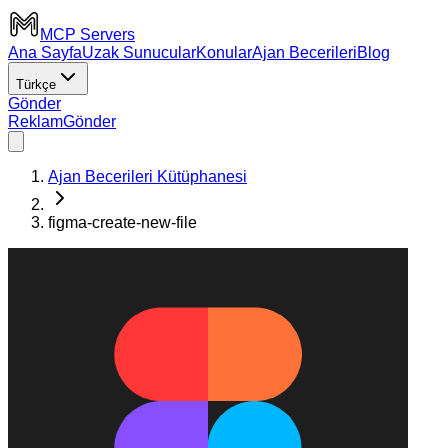
MCP Servers
Ana Sayfa
Uzak Sunucular
Konular
Ajan Becerileri
Blog
Türkçe
Gönder
Reklam
Gönder
Ajan Becerileri Kütüphanesi
figma-create-new-file