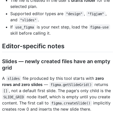
The file is created in the user's
drafts folder
for the
selected plan.
Supported editor types are
,
,
"design"
"figjam"
and
.
"slides"
If
is your next step, load the
use_figma
figma-use
skill before calling it.
Editor-specific notes
Slides — newly created files have an empty
grid
A
file produced by this tool starts with
zero
slides
rows and zero slides
—
returns
figma.getSlideGrid()
, not a default first slide. The page's only child is the
[]
node itself, which is empty until you create
SLIDE_GRID
content. The first call to
implicitly
figma.createSlide()
creates row 0 and inserts the new slide there.