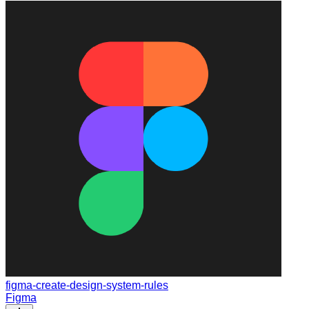
figma-create-design-system-rules
Figma