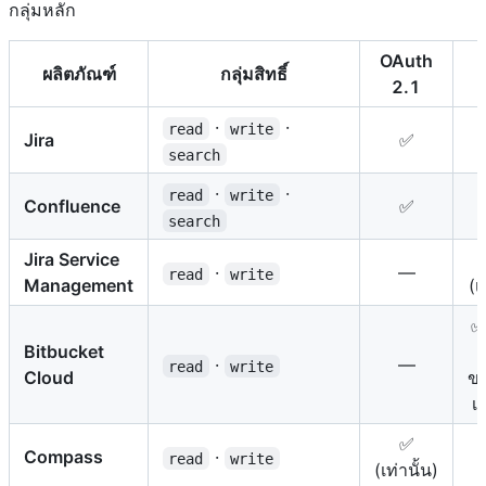
กลุ่มหลัก
OAuth
ผลิตภัณฑ์
กลุ่มสิทธิ์
2.1
·
·
read
write
Jira
✅
search
·
·
read
write
Confluence
✅
search
Jira Service
·
—
read
write
Management
(เ
✅
Bitbucket
·
—
read
write
Cloud
ข
เท
✅
Compass
·
read
write
(เท่านั้น)