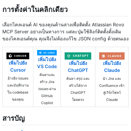
การตั้งค่าในคลิกเดียว
เลือกไคลเอนต์ AI ของคุณด้านล่างเพื่อติดตั้ง Atlassian Rovo
MCP Server อย่างเป็นทางการ แต่ละปุ่มใช้ลิงก์ติดตั้งดั้งเดิม
ของไคลเอนต์คุณ คุณจึงไม่ต้องแก้ไข JSON config ด้วยตนเอง
เพิ่มไปยัง
เพิ่มไปยัง
เพิ่มไปยัง
เพิ่มไปยัง
VS Code
Cursor
ChatGPT
Claude
ค้นหาและ
อ้างอิง issues
ค้นหา สรุป และ
นำ Jira และ
สร้าง Jira
และบันทึกงาน
สร้างได้จาก
Confluence เข้า
issues ผ่าน
ใน codebase
ChatGPT
สู่เวิร์กโฟลว์
GitHub
ของคุณ
โดยตรง
Claude
Copilot
สารบัญ