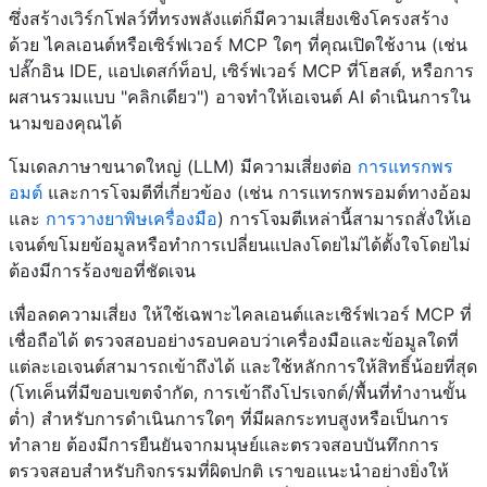
ซึ่งสร้างเวิร์กโฟลว์ที่ทรงพลังแต่ก็มีความเสี่ยงเชิงโครงสร้าง
ด้วย ไคลเอนต์หรือเซิร์ฟเวอร์ MCP ใดๆ ที่คุณเปิดใช้งาน (เช่น
ปลั๊กอิน IDE, แอปเดสก์ท็อป, เซิร์ฟเวอร์ MCP ที่โฮสต์, หรือการ
ผสานรวมแบบ "คลิกเดียว") อาจทำให้เอเจนต์ AI ดำเนินการใน
นามของคุณได้
โมเดลภาษาขนาดใหญ่ (LLM) มีความเสี่ยงต่อ
การแทรกพร
อมต์
และการโจมตีที่เกี่ยวข้อง (เช่น การแทรกพรอมต์ทางอ้อม
และ
การวางยาพิษเครื่องมือ
) การโจมตีเหล่านี้สามารถสั่งให้เอ
เจนต์ขโมยข้อมูลหรือทำการเปลี่ยนแปลงโดยไม่ได้ตั้งใจโดยไม่
ต้องมีการร้องขอที่ชัดเจน
เพื่อลดความเสี่ยง ให้ใช้เฉพาะไคลเอนต์และเซิร์ฟเวอร์ MCP ที่
เชื่อถือได้ ตรวจสอบอย่างรอบคอบว่าเครื่องมือและข้อมูลใดที่
แต่ละเอเจนต์สามารถเข้าถึงได้ และใช้หลักการให้สิทธิ์น้อยที่สุด
(โทเค็นที่มีขอบเขตจำกัด, การเข้าถึงโปรเจกต์/พื้นที่ทำงานขั้น
ต่ำ) สำหรับการดำเนินการใดๆ ที่มีผลกระทบสูงหรือเป็นการ
ทำลาย ต้องมีการยืนยันจากมนุษย์และตรวจสอบบันทึกการ
ตรวจสอบสำหรับกิจกรรมที่ผิดปกติ เราขอแนะนำอย่างยิ่งให้