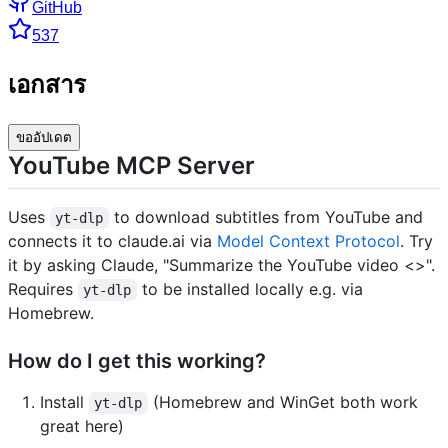
GitHub
537
เอกสาร
ขออัปเดต
YouTube MCP Server
Uses
to download subtitles from YouTube and
yt-dlp
connects it to claude.ai via
Model Context Protocol
. Try
it by asking Claude, "Summarize the YouTube video <
>".
Requires
to be installed locally e.g. via
yt-dlp
Homebrew.
How do I get this working?
Install
(Homebrew and WinGet both work
yt-dlp
great here)