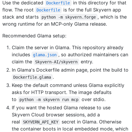
Use the dedicated
in this directory for that
Dockerfile
flow. The root
is for the full Skyvern app
Dockerfile
stack and starts
, which is the
python -m skyvern.forge
wrong runtime for an MCP-only Glama release.
Recommended Glama setup:
Claim the server in Glama. This repository already
includes
, so authorized maintainers can
glama.json
claim the
entry.
Skyvern-AI/skyvern
In Glama's Dockerfile admin page, point the build to
.
Dockerfile.glama
Keep the default command unless Glama explicitly
asks for HTTP transport. The image defaults
to
over stdio.
python -m skyvern run mcp
If you want the hosted Glama release to use
Skyvern Cloud browser sessions, add a
real
secret in Glama. Otherwise
SKYVERN_API_KEY
the container boots in local embedded mode, which