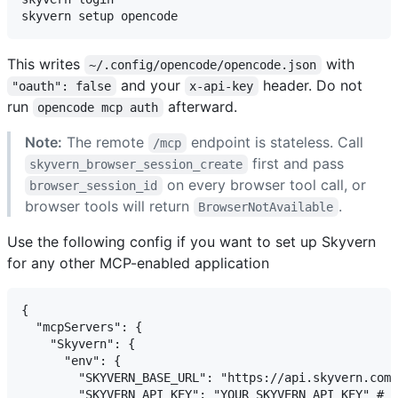
This writes
with
~/.config/opencode/opencode.json
and your
header. Do not
"oauth": false
x-api-key
run
afterward.
opencode mcp auth
Note:
The remote
endpoint is stateless. Call
/mcp
first and pass
skyvern_browser_session_create
on every browser tool call, or
browser_session_id
browser tools will return
.
BrowserNotAvailable
Use the following config if you want to set up Skyvern
for any other MCP-enabled application
{

  "mcpServers": {

    "Skyvern": {

      "env": {

        "SKYVERN_BASE_URL": "https://api.skyvern.com"
        "SKYVERN_API_KEY": "YOUR_SKYVERN_API_KEY" # f