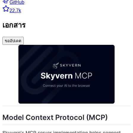
GitHub
22.7k
เอกสาร
ขออัปเดต
Model Context Protocol (MCP)
Skyvern's MCP server implementation helps connect