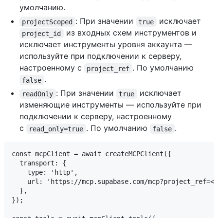
умолчанию.
: При значении
исключает
projectScoped
true
из входных схем инструментов и
project_id
исключает инструменты уровня аккаунта —
используйте при подключении к серверу,
настроенному с
. По умолчанию
project_ref
.
false
: При значении
исключает
readOnly
true
изменяющие инструменты — используйте при
подключении к серверу, настроенному
с
. По умолчанию
.
read_only=true
false
const mcpClient = await createMCPClient({

  transport: {

    type: 'http',

    url: 'https://mcp.supabase.com/mcp?project_ref=<p
  },

});
