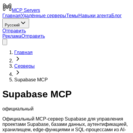
MCP Servers
Главная
Удалённые серверы
Темы
Навыки агента
Блог
Русский
Отправить
Реклама
Отправить
Главная
Серверы
Supabase MCP
Supabase MCP
официальный
Официальный MCP-сервер Supabase для управления
проектами Supabase, базами данных, аутентификацией,
хранилищем, edge-функциями и SQL-процессами из AI-