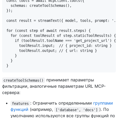
const tools = await mcpClient.tools({

  schemas: createToolSchemas(),

});

const result = streamText({ model, tools, prompt: '..
for (const step of await result.steps) {

  for (const toolResult of step.staticToolResults) {

    if (toolResult.toolName === 'get_project_url') {

      toolResult.input;  // { project_id: string }

      toolResult.output; // { url: string }

    }

  }

принимает параметры
createToolSchemas()
фильтрации, аналогичные параметрам URL MCP-
сервера:
: Ограничить определенными
группами
features
функций
(например,
). По
['database', 'docs']
умолчанию используются все группы функций по