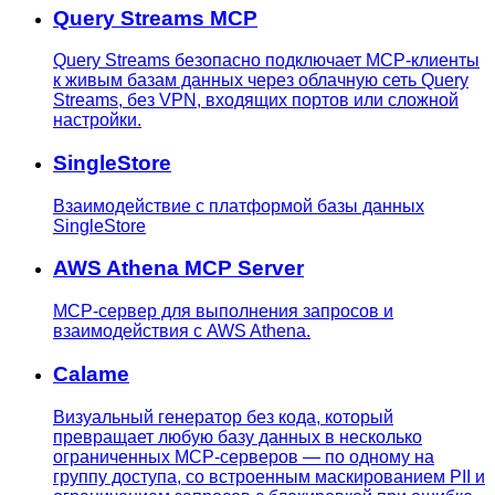
Query Streams MCP
Query Streams безопасно подключает MCP-клиенты
к живым базам данных через облачную сеть Query
Streams, без VPN, входящих портов или сложной
настройки.
SingleStore
Взаимодействие с платформой базы данных
SingleStore
AWS Athena MCP Server
MCP-сервер для выполнения запросов и
взаимодействия с AWS Athena.
Calame
Визуальный генератор без кода, который
превращает любую базу данных в несколько
ограниченных MCP-серверов — по одному на
группу доступа, со встроенным маскированием PII и