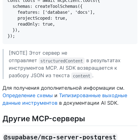
const tools = await mcpClient.tools({

  schemas: createToolSchemas({

    features: ['database', 'docs'],

    projectScoped: true,

    readOnly: true,

  }),

[!NOTE] Этот сервер не
отправляет
в результатах
structuredContent
инструментов MCP. AI SDK возвращается к
разбору JSON из текста
.
content
Для получения дополнительной информации см.
Определение схемы
и
Типизированные выходные
данные инструментов
в документации AI SDK.
Другие MCP-серверы
@supabase/mcp-server-postgrest