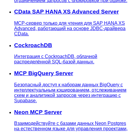
ограничением запросов с блокировкой при ошибке.
CData SAP HANA XS Advanced Server
MCP-сервер только для чтения для SAP HANA XS
Advanced, работающий на основе JDBC-драйвера
CData.
CockroachDB
Интеграция с CockroachDB, облачной
распределённой SQL-базой данных.
MCP BigQuery Server
Безопасный доступ к наборам данных BigQuery с
интеллектуальным кэшированием, отслеживанием
схем и аналитикой запросов через интеграцию с
Supabase.
Neon MCP Server
Взаимодействуйте с базами данных Neon Postgres
на естественном языке для управления проектами,