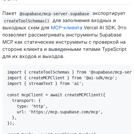
Пакет
экспортирует
@supabase/mcp-server-supabase
для заполнения входных и
createToolSchemas()
выходных схем для
MCP-клиента
Vercel AI SDK. Это
позволяет рассматривать инструменты Supabase
MCP как статические инструменты с проверкой на
стороне клиента и выведенными типами TypeScript
для их входов и выходов.
import { createToolSchemas } from '@supabase/mcp-serv
import { createMCPClient } from '@ai-sdk/mcp';

import { streamText } from 'ai';

const mcpClient = await createMCPClient({

  transport: {

    type: 'http',

    url: 'https://mcp.supabase.com/mcp',

  },

});
