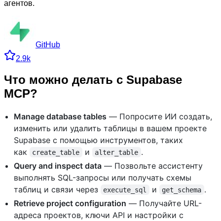
агентов.
GitHub
2.9k
Что можно делать с Supabase
MCP?
Manage database tables
— Попросите ИИ создать,
изменить или удалить таблицы в вашем проекте
Supabase с помощью инструментов, таких
как
и
.
create_table
alter_table
Query and inspect data
— Позвольте ассистенту
выполнять SQL-запросы или получать схемы
таблиц и связи через
и
.
execute_sql
get_schema
Retrieve project configuration
— Получайте URL-
адреса проектов, ключи API и настройки с