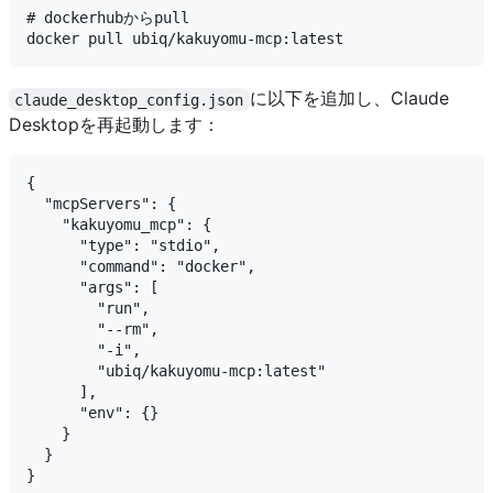
# dockerhubからpull

に以下を追加し、Claude
claude_desktop_config.json
Desktopを再起動します：
{

  "mcpServers": {

    "kakuyomu_mcp": {

      "type": "stdio",

      "command": "docker",

      "args": [

        "run",

        "--rm",

        "-i",

        "ubiq/kakuyomu-mcp:latest"

      ],

      "env": {}

    }

  }
