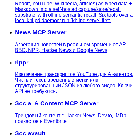
Reddit, YouTube, Wikipedia, articles) as typed data +
Markdown into a self-hosted capture/store/recall
substrate, with offline semantic recall. Six tools over a
local khiipd daemon; run `khiipd serve` first.
News MCP Server
Агрегация новостей в реальном времени от AP,
BBC, NPR, Hacker News и Google News
rippr
Извлечение транскриптов YouTube для AI-агентов.
Чистый текст, временные метки или
структурированный JSON из любого видео. Ключи
API не требуются.
Social & Content MCP Server
Трендовый контент с Hacker News, Dev.to, IMDb,
подкастов и Eventbrite
Sociavault