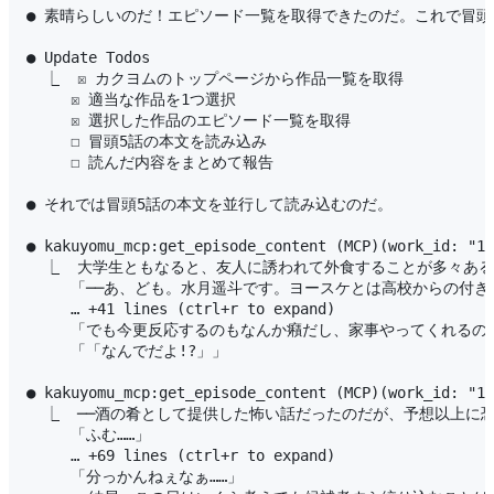
● 素晴らしいのだ！エピソード一覧を取得できたのだ。これで冒頭
● Update Todos

  ⎿  ☒ カクヨムのトップページから作品一覧を取得

     ☒ 適当な作品を1つ選択

     ☒ 選択した作品のエピソード一覧を取得

     ☐ 冒頭5話の本文を読み込み

     ☐ 読んだ内容をまとめて報告

● それでは冒頭5話の本文を並行して読み込むのだ。

● kakuyomu_mcp:get_episode_content (MCP)(work_id: "16
  ⎿  大学生ともなると、友人に誘われて外食することが多々あ
     「──あ、ども。水月遥斗です。ヨースケとは高校からの付き
     … +41 lines (ctrl+r to expand)

     「でも今更反応するのもなんか癪だし、家事やってくれる
     「「なんでだよ!?」」

● kakuyomu_mcp:get_episode_content (MCP)(work_id: "16
  ⎿  ──酒の肴として提供した怖い話だったのだが、予想以上に
     「ふむ……」

     … +69 lines (ctrl+r to expand)

     「分っかんねぇなぁ……」
