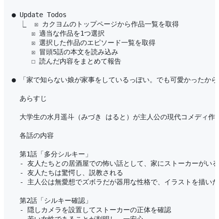
● Update Todos

  ⎿  ☒ カクヨムのトップページから作品一覧を取得

     ☒ 適当な作品を1つ選択

     ☒ 選択した作品のエピソード一覧を取得

     ☒ 冒頭5話の本文を読み込み

     ☐ 読んだ内容をまとめて報告

● 「家で知らない娘が家事をしているっぽい。でも可愛かったから
  あらすじ

  大学生の水月遥斗（みづき はると）が主人公の現代コメディ
  各話の内容

  第1話「多分シルキー」

  - 友人たちとの居酒屋での怖い話として、家にストーカーがい
  - 友人たちは驚愕し、説教される

  - 主人公は無愛想でズボラだが器用な性格で、イラストを描いた
  第2話「シルキー確認」

  - 隠しカメラを設置してストーカーの正体を確認
