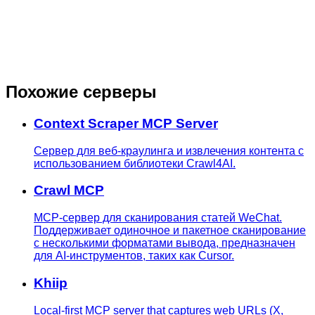
Похожие серверы
Context Scraper MCP Server
Сервер для веб-краулинга и извлечения контента с
использованием библиотеки Crawl4AI.
Crawl MCP
MCP-сервер для сканирования статей WeChat.
Поддерживает одиночное и пакетное сканирование
с несколькими форматами вывода, предназначен
для AI-инструментов, таких как Cursor.
Khiip
Local-first MCP server that captures web URLs (X,