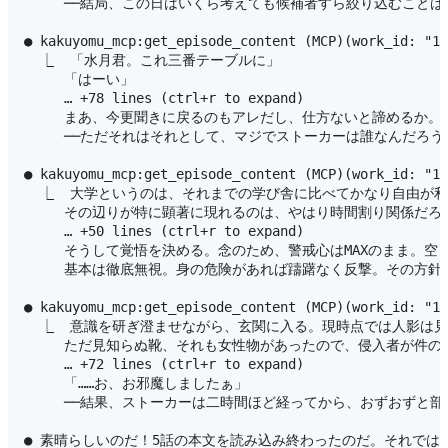
     ──結局、この日はいくら考えても候補者すら絞り込むことは
● kakuyomu_mcp:get_episode_content (MCP)(work_id: "16
  ⎿  「水月君。これ三番テーブルに」

     「はーい」

     … +78 lines (ctrl+r to expand)

     まあ、今更聞きに戻るのもアレだし、仕方ないと諦めるか
     ──ただそれはそれとして、マジでストーカーは誰なんだろうか
● kakuyomu_mcp:get_episode_content (MCP)(work_id: "16
  ⎿  大学というのは、それまでの学び舎に比べてかなり自由が利
     その辺りが特に顕著に現れるのは、やはり時間割り関係だ
     … +50 lines (ctrl+r to expand)

     そうして覚悟を決める。念のため、警戒心はMAXのまま。
     基本は徹底無視。身の危険があれば躊躇なく反撃。その方
● kakuyomu_mcp:get_episode_content (MCP)(work_id: "16
  ⎿  意識を研ぎ澄ませながら、玄関に入る。現時点では人影は
     ただ見知らぬ靴、それも女性物があったので、侵入者が件の
     … +72 lines (ctrl+r to expand)

     「……お、お邪魔しましたぁ」

     ──結果、ストーカーは二時間ほど経ってから、おずおずと部
● 素晴らしいのだ！5話の本文を読み込み終わったのだ。それでは