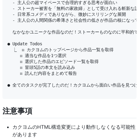
  - 主人公の超マイペースで合理的すぎる思考が面白い

  - ストーカー被害を「無料の家政婦」として受け入れる斬新な設
  - 日常系コメディでありながら、微妙にスリリングな展開

  - 主人公の人間関係の希薄さと社会性の低さが作品の核になって
  なかなかユニークな作品なのだ！ストーカーものなのに平和的で
● Update Todos

  ⎿  ☒ カクヨムのトップページから作品一覧を取得

     ☒ 適当な作品を1つ選択

     ☒ 選択した作品のエピソード一覧を取得

     ☒ 冒頭5話の本文を読み込み

     ☒ 読んだ内容をまとめて報告

● 全てのタスクが完了したのだ！カクヨムから面白い作品を見つ
注意事項
カクヨムのHTML構造変更により動作しなくなる可能性
があります