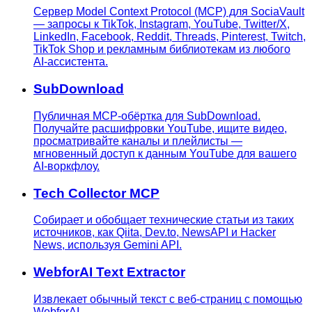
Сервер Model Context Protocol (MCP) для SociaVault
— запросы к TikTok, Instagram, YouTube, Twitter/X,
LinkedIn, Facebook, Reddit, Threads, Pinterest, Twitch,
TikTok Shop и рекламным библиотекам из любого
AI-ассистента.
SubDownload
Публичная MCP-обёртка для SubDownload.
Получайте расшифровки YouTube, ищите видео,
просматривайте каналы и плейлисты —
мгновенный доступ к данным YouTube для вашего
AI-воркфлоу.
Tech Collector MCP
Собирает и обобщает технические статьи из таких
источников, как Qiita, Dev.to, NewsAPI и Hacker
News, используя Gemini API.
WebforAI Text Extractor
Извлекает обычный текст с веб-страниц с помощью
WebforAI.