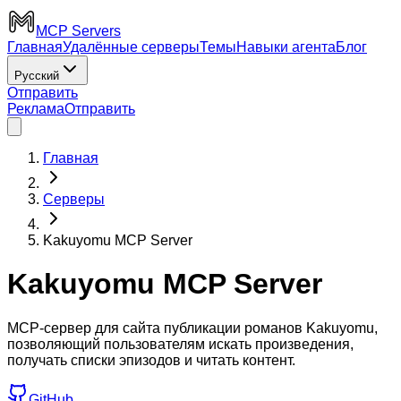
MCP Servers
Главная
Удалённые серверы
Темы
Навыки агента
Блог
Русский
Отправить
Реклама
Отправить
Главная
Серверы
Kakuyomu MCP Server
Kakuyomu MCP Server
MCP-сервер для сайта публикации романов Kakuyomu,
позволяющий пользователям искать произведения,
получать списки эпизодов и читать контент.
GitHub