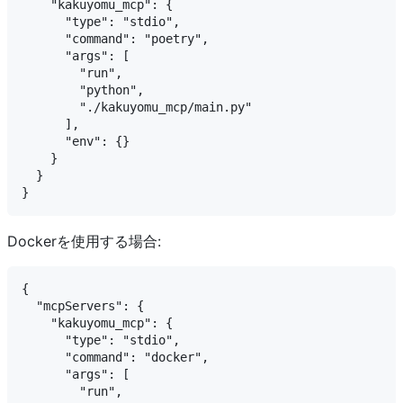
    "kakuyomu_mcp": {

      "type": "stdio",

      "command": "poetry",

      "args": [

        "run",

        "python",

        "./kakuyomu_mcp/main.py"

      ],

      "env": {}

    }

  }

Dockerを使用する場合:
{

  "mcpServers": {

    "kakuyomu_mcp": {

      "type": "stdio", 

      "command": "docker",

      "args": [

        "run",
