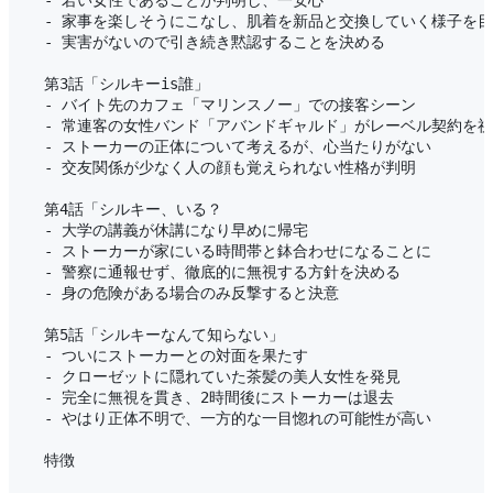
  - 若い女性であることが判明し、一安心

  - 家事を楽しそうにこなし、肌着を新品と交換していく様子を目
  - 実害がないので引き続き黙認することを決める

  第3話「シルキーis誰」

  - バイト先のカフェ「マリンスノー」での接客シーン

  - 常連客の女性バンド「アバンドギャルド」がレーベル契約を祝
  - ストーカーの正体について考えるが、心当たりがない

  - 交友関係が少なく人の顔も覚えられない性格が判明

  第4話「シルキー、いる？

  - 大学の講義が休講になり早めに帰宅

  - ストーカーが家にいる時間帯と鉢合わせになることに

  - 警察に通報せず、徹底的に無視する方針を決める

  - 身の危険がある場合のみ反撃すると決意

  第5話「シルキーなんて知らない」

  - ついにストーカーとの対面を果たす

  - クローゼットに隠れていた茶髪の美人女性を発見

  - 完全に無視を貫き、2時間後にストーカーは退去

  - やはり正体不明で、一方的な一目惚れの可能性が高い

  特徴
