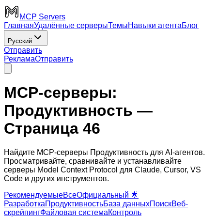
MCP Servers
Главная
Удалённые серверы
Темы
Навыки агента
Блог
Русский
Отправить
Реклама
Отправить
MCP-серверы:
Продуктивность
—
Страница 46
Найдите MCP-серверы Продуктивность для AI-агентов.
Просматривайте, сравнивайте и устанавливайте
серверы Model Context Protocol для Claude, Cursor, VS
Code и других инструментов.
Рекомендуемые
Все
Официальный 🌟
Разработка
Продуктивность
База данных
Поиск
Веб-
скрейпинг
Файловая система
Контроль