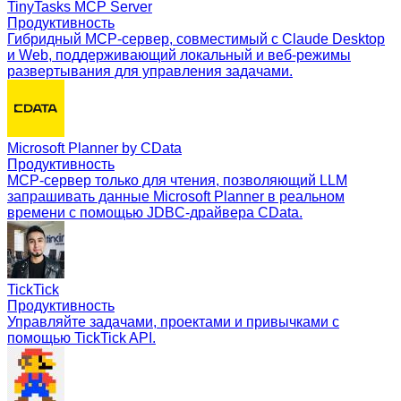
TinyTasks MCP Server
Продуктивность
Гибридный MCP-сервер, совместимый с Claude Desktop
и Web, поддерживающий локальный и веб-режимы
развертывания для управления задачами.
Microsoft Planner by CData
Продуктивность
MCP-сервер только для чтения, позволяющий LLM
запрашивать данные Microsoft Planner в реальном
времени с помощью JDBC-драйвера CData.
TickTick
Продуктивность
Управляйте задачами, проектами и привычками с
помощью TickTick API.