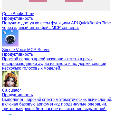
QuickBooks Time
Продуктивность
Получите доступ ко всем функциям API QuickBooks Time
через единый интерфейс MCP сервера.
Simple Voice MCP Server
Продуктивность
Простой сервер преобразования текста в речь,
воспроизводящий аудио из текста и поддерживающий
несколько голосовых моделей.
Calculator
Продуктивность
Выполняет широкий спектр математических вычислений,
включая базовую арифметику, продвинутые операции,
тригонометрию и безопасное вычисление выражений.