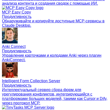
анализа контента и создания сводок с помощью ИИ.
MCP Easy Copy
Продуктивность
Обнаруживайте и копируйте доступные MCP-сервисы в
Claude Desktop.
Anki Connect
Продуктивность
Управление карточками и колодами Anki через плагин
AnkiConnect.
Intelligent Form Collection Server
Продуктивность
Интеллектуальный сервер сбора форм для
урегулирования конфликтов, интегрирующийся с
платформами больших моделей, такими как Cursor и Dify,
через протокол MCP.