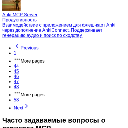
Anki MCP Server
Продуктивность
Взаимодействие с приложением для флеш-карт Anki
через дополнение AnkiConnect. Поддерживает
генерацию аудио и поиск по сходству.
Previous
1
More pages
44
45
46
47
48
More pages
58
Next
Часто задаваемые вопросы о