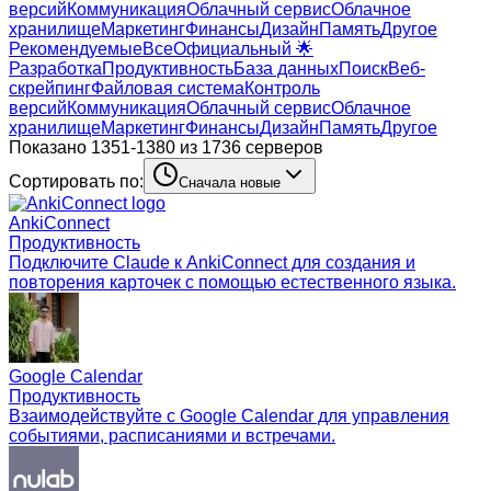
версий
Коммуникация
Облачный сервис
Облачное
хранилище
Маркетинг
Финансы
Дизайн
Память
Другое
Рекомендуемые
Все
Официальный 🌟
Разработка
Продуктивность
База данных
Поиск
Веб-
скрейпинг
Файловая система
Контроль
версий
Коммуникация
Облачный сервис
Облачное
хранилище
Маркетинг
Финансы
Дизайн
Память
Другое
Показано 1351-1380 из 1736 серверов
Сортировать по:
Сначала новые
AnkiConnect
Продуктивность
Подключите Claude к AnkiConnect для создания и
повторения карточек с помощью естественного языка.
Google Calendar
Продуктивность
Взаимодействуйте с Google Calendar для управления
событиями, расписаниями и встречами.