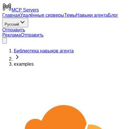
MCP Servers
Главная
Удалённые серверы
Темы
Навыки агента
Блог
Русский
Отправить
Реклама
Отправить
Библиотека навыков агента
examples