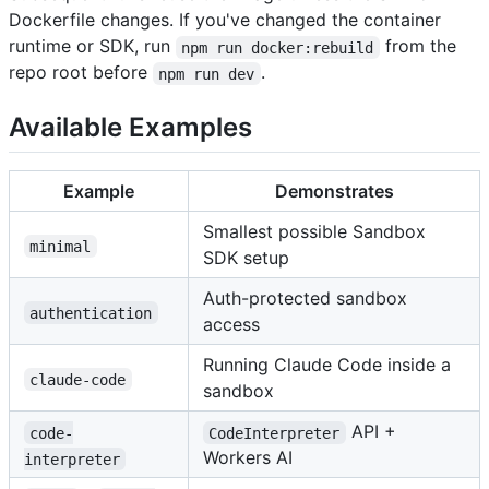
Dockerfile changes. If you've changed the container
runtime or SDK, run
from the
npm run docker:rebuild
repo root before
.
npm run dev
Available Examples
Example
Demonstrates
Smallest possible Sandbox
minimal
SDK setup
Auth-protected sandbox
authentication
access
Running Claude Code inside a
claude-code
sandbox
API +
code-
CodeInterpreter
Workers AI
interpreter