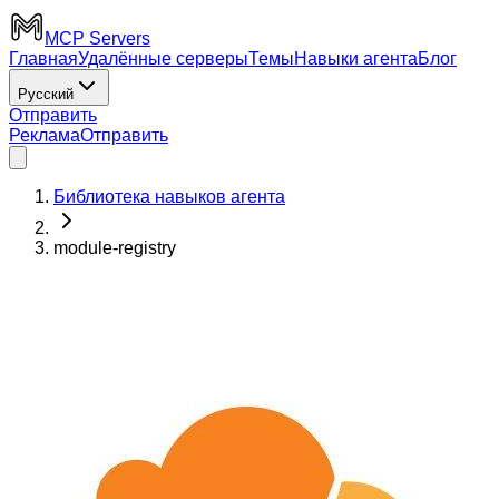
MCP Servers
Главная
Удалённые серверы
Темы
Навыки агента
Блог
Русский
Отправить
Реклама
Отправить
Библиотека навыков агента
module-registry