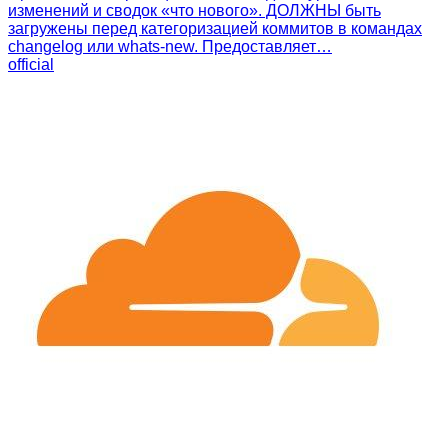
изменений и сводок «что нового». ДОЛЖНЫ быть
загружены перед категоризацией коммитов в командах
changelog или whats-new. Предоставляет…
official