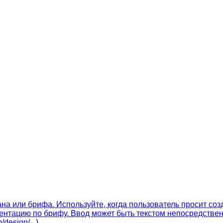
а или брифа. Используйте, когда пользователь просит со
зентацию по брифу. Ввод может быть текстом непосредстве
esign/...).