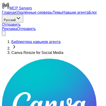
MCP Servers
Главная
Удалённые серверы
Темы
Навыки агента
Блог
Русский
Отправить
Реклама
Отправить
Библиотека навыков агента
Canva Resize for Social Media