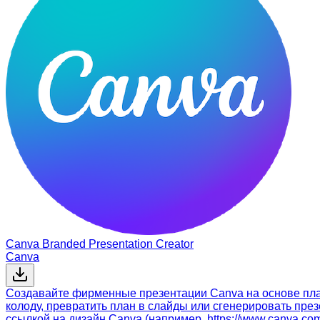
Canva Branded Presentation Creator
Canva
Создавайте фирменные презентации Canva на основе план
колоду, превратить план в слайды или сгенерировать пре
ссылкой на дизайн Canva (например, https://www.canva.com/d