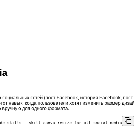
ia
циальных сетей (пост Facebook, история Facebook, пост Ins
тот навык, когда пользователи хотят изменить размер диз
р вручную для одного формата.
de-skills --skill canva-resize-for-all-social-media