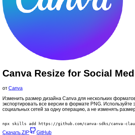
Canva Resize for Social Med
от
Canva
Изменить размер дизайна Canva для нескольких форматов со
экспортировать все версии в формате PNG. Используйте э
социальных сетей за одну операцию, а не изменять разме
npx skills add https://github.com/canva-sdks/canva-clau
Скачать ZIP
GitHub