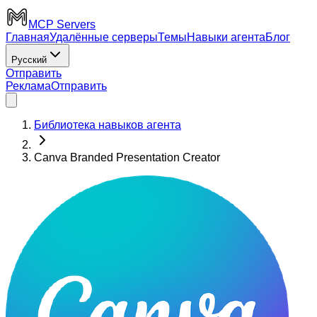
MCP Servers
Главная
Удалённые серверы
Темы
Навыки агента
Блог
Русский
Отправить
Реклама
Отправить
Библиотека навыков агента
Canva Branded Presentation Creator