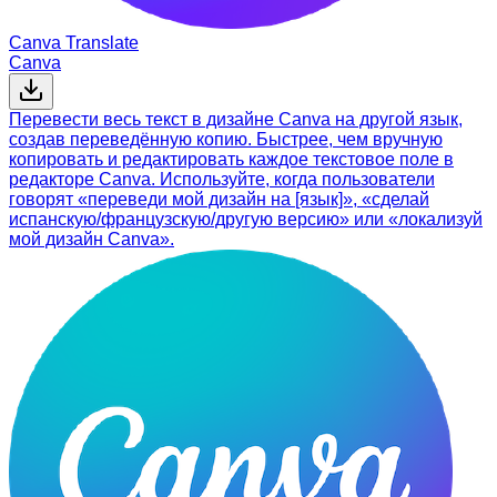
Canva Translate
Canva
Перевести весь текст в дизайне Canva на другой язык,
создав переведённую копию. Быстрее, чем вручную
копировать и редактировать каждое текстовое поле в
редакторе Canva. Используйте, когда пользователи
говорят «переведи мой дизайн на [язык]», «сделай
испанскую/французскую/другую версию» или «локализуй
мой дизайн Canva».