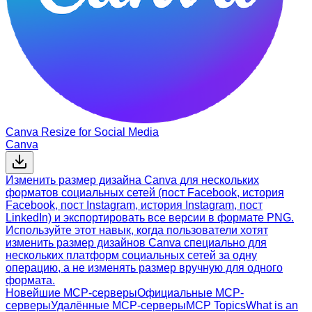
Canva Resize for Social Media
Canva
Изменить размер дизайна Canva для нескольких
форматов социальных сетей (пост Facebook, история
Facebook, пост Instagram, история Instagram, пост
LinkedIn) и экспортировать все версии в формате PNG.
Используйте этот навык, когда пользователи хотят
изменить размер дизайнов Canva специально для
нескольких платформ социальных сетей за одну
операцию, а не изменять размер вручную для одного
формата.
Новейшие MCP-серверы
Официальные MCP-
серверы
Удалённые MCP-серверы
MCP Topics
What is an