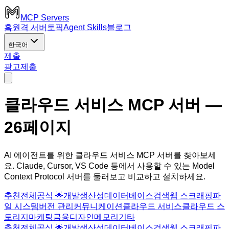
MCP Servers
홈
원격 서버
토픽
Agent Skills
블로그
한국어
제출
광고
제출
클라우드 서비스 MCP 서버
—
26페이지
AI 에이전트를 위한 클라우드 서비스 MCP 서버를 찾아보세
요. Claude, Cursor, VS Code 등에서 사용할 수 있는 Model
Context Protocol 서버를 둘러보고 비교하고 설치하세요.
추천
전체
공식 🌟
개발
생산성
데이터베이스
검색
웹 스크래핑
파
일 시스템
버전 관리
커뮤니케이션
클라우드 서비스
클라우드 스
토리지
마케팅
금융
디자인
메모리
기타
추천
전체
공식 🌟
개발
생산성
데이터베이스
검색
웹 스크래핑
파