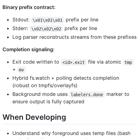
Binary prefix contract:
Stdout:
prefix per line
\x01\x01\x01
Stderr:
prefix per line
\x02\x02\x02
Log parser reconstructs streams from these prefixes
Completion signaling:
Exit code written to
file via atomic
<id>.exit
tmp
+
mv
Hybrid fs.watch + polling detects completion
(robust on tmpfs/overlayfs)
Background mode uses
marker to
labelers.done
ensure output is fully captured
When Developing
Understand why foreground uses temp files (bash