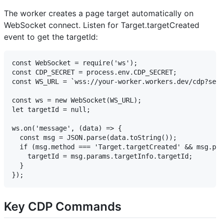
The worker creates a page target automatically on
WebSocket connect. Listen for Target.targetCreated
event to get the targetId:
const WebSocket = require('ws');

const CDP_SECRET = process.env.CDP_SECRET;

const WS_URL = `wss://your-worker.workers.dev/cdp?sec
const ws = new WebSocket(WS_URL);

let targetId = null;

ws.on('message', (data) => {

  const msg = JSON.parse(data.toString());

  if (msg.method === 'Target.targetCreated' && msg.pa
    targetId = msg.params.targetInfo.targetId;

  }

Key CDP Commands