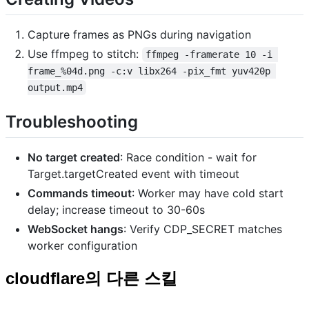
Capture frames as PNGs during navigation
Use ffmpeg to stitch:
ffmpeg -framerate 10 -i 
frame_%04d.png -c:v libx264 -pix_fmt yuv420p 
output.mp4
Troubleshooting
No target created
: Race condition - wait for
Target.targetCreated event with timeout
Commands timeout
: Worker may have cold start
delay; increase timeout to 30-60s
WebSocket hangs
: Verify CDP_SECRET matches
worker configuration
cloudflare의 다른 스킬