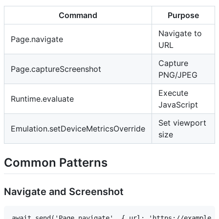
Command
Purpose
Navigate to
Page.navigate
URL
Capture
Page.captureScreenshot
PNG/JPEG
Execute
Runtime.evaluate
JavaScript
Set viewport
Emulation.setDeviceMetricsOverride
size
Common Patterns
Navigate and Screenshot
await send('Page.navigate', { url: 'https://example.c