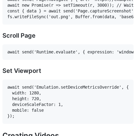
await new Promise(r => setTimeout(r, 3000)); // Wait 
const { data } = await send('Page.captureScreenshot',
Scroll Page
Set Viewport
await send('Emulation.setDeviceMetricsOverride', {

  width: 1280,

  height: 720,

  deviceScaleFactor: 1,

  mobile: false

Creating Videos