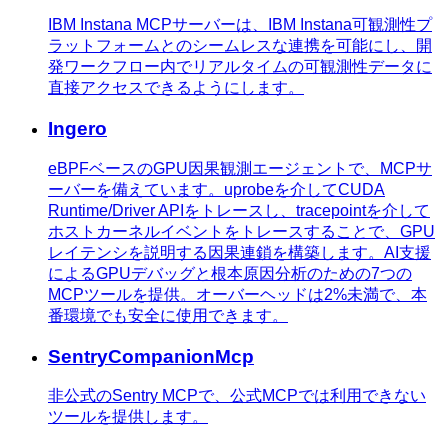
IBM Instana MCPサーバーは、IBM Instana可観測性プ
ラットフォームとのシームレスな連携を可能にし、開
発ワークフロー内でリアルタイムの可観測性データに
直接アクセスできるようにします。
Ingero
eBPFベースのGPU因果観測エージェントで、MCPサ
ーバーを備えています。uprobeを介してCUDA
Runtime/Driver APIをトレースし、tracepointを介して
ホストカーネルイベントをトレースすることで、GPU
レイテンシを説明する因果連鎖を構築します。AI支援
によるGPUデバッグと根本原因分析のための7つの
MCPツールを提供。オーバーヘッドは2%未満で、本
番環境でも安全に使用できます。
SentryCompanionMcp
非公式のSentry MCPで、公式MCPでは利用できない
ツールを提供します。