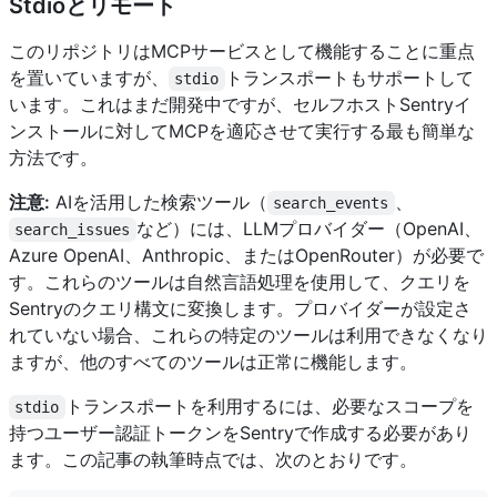
Stdioとリモート
このリポジトリはMCPサービスとして機能することに重点
を置いていますが、
トランスポートもサポートして
stdio
います。これはまだ開発中ですが、セルフホストSentryイ
ンストールに対してMCPを適応させて実行する最も簡単な
方法です。
注意:
AIを活用した検索ツール（
、
search_events
など）には、LLMプロバイダー（OpenAI、
search_issues
Azure OpenAI、Anthropic、またはOpenRouter）が必要で
す。これらのツールは自然言語処理を使用して、クエリを
Sentryのクエリ構文に変換します。プロバイダーが設定さ
れていない場合、これらの特定のツールは利用できなくなり
ますが、他のすべてのツールは正常に機能します。
トランスポートを利用するには、必要なスコープを
stdio
持つユーザー認証トークンをSentryで作成する必要があり
ます。この記事の執筆時点では、次のとおりです。