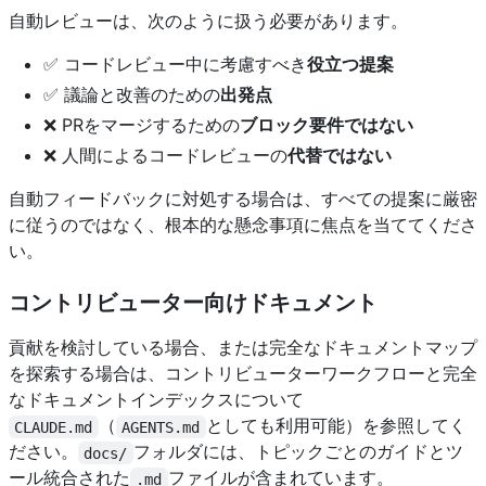
自動レビューは、次のように扱う必要があります。
✅ コードレビュー中に考慮すべき
役立つ提案
✅ 議論と改善のための
出発点
❌ PRをマージするための
ブロック要件ではない
❌ 人間によるコードレビューの
代替ではない
自動フィードバックに対処する場合は、すべての提案に厳密
に従うのではなく、根本的な懸念事項に焦点を当ててくださ
い。
コントリビューター向けドキュメント
貢献を検討している場合、または完全なドキュメントマップ
を探索する場合は、コントリビューターワークフローと完全
なドキュメントインデックスについて
（
としても利用可能）を参照してく
CLAUDE.md
AGENTS.md
ださい。
フォルダには、トピックごとのガイドとツ
docs/
ール統合された
ファイルが含まれています。
.md