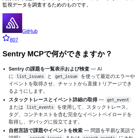
監視データを調査するためのものです。
GitHub
807
Sentry MCPで何ができますか？
Sentry の課題を一覧表示および検査
— AI
に
と
を使って最近のエラーや
list_issues
get_issue
イベントを取得させ、チャットから直接トリアージでき
るようにします。
スタックトレースとイベント詳細の取得
—
get_event
または
を使用して、スタックトレース、
list_events
タグ、コンテキストを含む完全なイベントペイロードを
取得し、デバッグに役立てます。
自然言語で課題やイベントを検索
— 問題を平易な英語で
説明し、
または
にそれ
search_issues
search_events