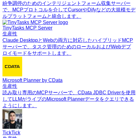
紛争調停のためのインテリジェントフォーム収集サーバー
で、MCPプロトコルを介してCursorやDifyなどの大規模モデ
ルプラットフォームと統合します。
TinyTasks MCP Server
生産性
Claude DesktopとWebの両方に対応したハイブリッドMCP
サーバーで、タスク管理のためのローカルおよびWebデプ
ロイモードをサポートします。
Microsoft Planner by CData
生産性
読み取り専用のMCPサーバーで、CData JDBC Driverを使用
してLLMがライブのMicrosoft Plannerデータをクエリできる
ようにします。
TickTick