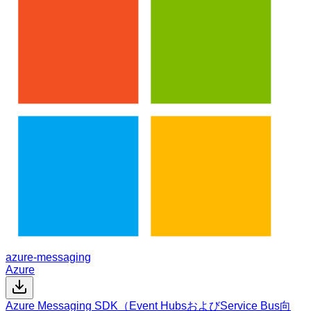
azure-messaging
Azure
Azure Messaging SDK（Event HubsおよびService Bus向