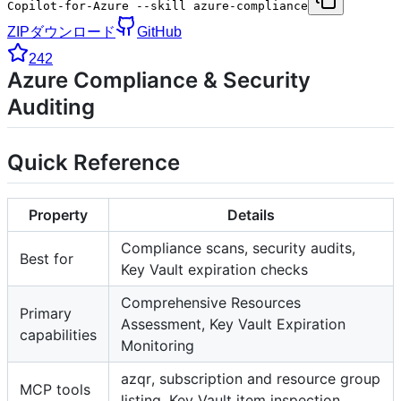
Copilot-for-Azure --skill azure-compliance
ZIPダウンロード
GitHub
242
Azure Compliance & Security
Auditing
Quick Reference
Property
Details
Compliance scans, security audits,
Best for
Key Vault expiration checks
Comprehensive Resources
Primary
Assessment, Key Vault Expiration
capabilities
Monitoring
azqr, subscription and resource group
MCP tools
listing, Key Vault item inspection