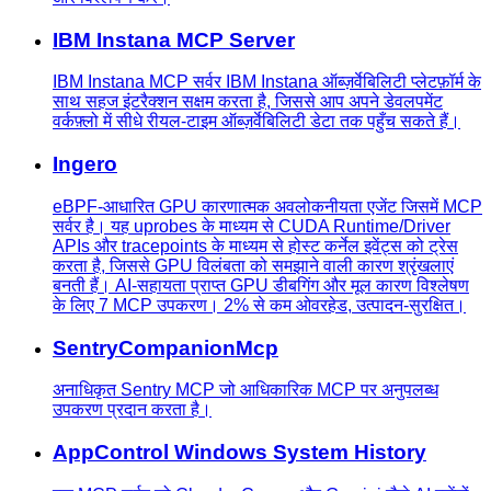
IBM Instana MCP Server
IBM Instana MCP सर्वर IBM Instana ऑब्ज़र्वेबिलिटी प्लेटफ़ॉर्म के
साथ सहज इंटरैक्शन सक्षम करता है, जिससे आप अपने डेवलपमेंट
वर्कफ़्लो में सीधे रीयल-टाइम ऑब्ज़र्वेबिलिटी डेटा तक पहुँच सकते हैं।
Ingero
eBPF-आधारित GPU कारणात्मक अवलोकनीयता एजेंट जिसमें MCP
सर्वर है। यह uprobes के माध्यम से CUDA Runtime/Driver
APIs और tracepoints के माध्यम से होस्ट कर्नेल इवेंट्स को ट्रेस
करता है, जिससे GPU विलंबता को समझाने वाली कारण श्रृंखलाएं
बनती हैं। AI-सहायता प्राप्त GPU डीबगिंग और मूल कारण विश्लेषण
के लिए 7 MCP उपकरण। 2% से कम ओवरहेड, उत्पादन-सुरक्षित।
SentryCompanionMcp
अनाधिकृत Sentry MCP जो आधिकारिक MCP पर अनुपलब्ध
उपकरण प्रदान करता है।
AppControl Windows System History