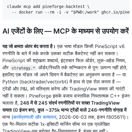
claude mcp add pineforge-backtest \

AI एजेंटों के लिए — MCP के माध्यम से उपयोग करें
यह जो क्षमता अंतर बंद करता है।
एक भाषा मॉडल किसी PineScript v6
रणनीति के बारे में तर्क करके उसका सटीक बैकटेस्ट नहीं कर सकता।
PineScript की श्रृंखला शब्दार्थ, इंट्राबार फिल ऑर्डर, लुक-अहेड नियम,
और
ऑर्डर/स्थिति तर्क सन्निकटन से पुन: उत्पन्न नहीं होते,
strategy.*
इसलिए एक मॉडल जो अपने दिमाग में बैकटेस्ट का अनुकरण करता है — या
Python (backtrader/vectorbt) में हाथ से एक रोल करता है —
ट्रेडों और P&L को मतिभ्रम करेगा और TradingView समता की गारंटी
नहीं दे सकता। PineForge इसके बजाय वास्तविक नियतात्मक C++ इंजन
चलाता है,
246 में से 245 संदर्भ रणनीतियों पर सख्त TradingView
समता (0 इंजन बग), कुल ~375k मान्य ट्रेडों वाले 246-रणनीति संग्रह में
मान्य (
कार्यप्रणाली और सत्यापन
, 2026-06-03 तक, इंजन f805611)।
एक गैर-मिलान सटीक 1x-इक्विटी मार्जिन सीमा पर एक प्रलेखित
TradingView-पक्ष ब्रोकर गैर-नियतत्ववाद है, इंजन बग नहीं।