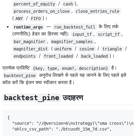
/
),
percent_of_equity
cash
,
process_orders_on_close
close_entries_rule
(
/
)।
ANY
FIFO
—
के लिए तर्क
runtime_args
run_backtest_full
(रणनीति() हेडर का हिस्सा नहीं):
,
,
input_tf
script_tf
,
,
bar_magnifier
magnifier_samples
(
/
/
/
magnifier_dist
uniform
cosine
triangle
/
/
)।
endpoints
front_loaded
back_loaded
प्रत्येक प्रविष्टि
है।
{key, type, enum?, description}
अनुरोध लिखने से पहले यह जानने के लिए पहले इसे
backtest_pine
कॉल करें कि इंजन क्या स्वीकार करता है।
उदाहरण
backtest_pine
{

  "source": "//@version=6\nstrategy(\"sma cross\")\n.
  "ohlcv_csv_path": "./btcusdt_15m_7d.csv",
