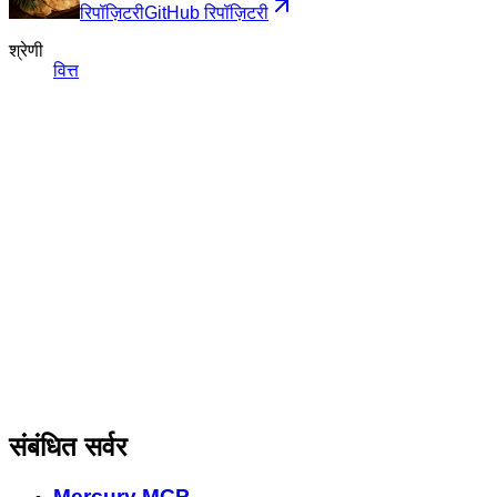
रिपॉज़िटरी
GitHub रिपॉज़िटरी
श्रेणी
वित्त
संबंधित सर्वर
Mercury MCP