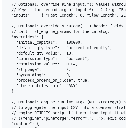
  // Optional: override Pine input.*() values without
  // Keys = the second arg of input.*(...) (e.g. "Fas
  "inputs":    { "Fast Length": 8, "Slow Length": 21 
  // Optional: override strategy(...) header fields. 
  // call list_engine_params for the catalog.

  "overrides": {

    "initial_capital":    100000,

    "default_qty_type":   "percent_of_equity",

    "default_qty_value":  10,

    "commission_type":    "percent",

    "commission_value":   0.04,

    "slippage":           2,

    "pyramiding":         0,

    "process_orders_on_close": true,

    "close_entries_rule": "ANY"

  },

  // Optional: engine runtime args (NOT strategy() he
  // to aggregate the input CSV into a coarser strate
  // engine REJECTS script_tf finer than input_tf wit
  // ({"engine":"pineforge","error":"..."}, exit code
  "runtime": {
