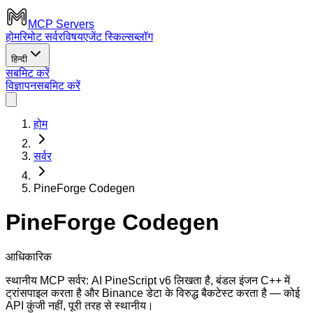
MCP Servers
होम
रिमोट सर्वर
विषय
एजेंट स्किल्स
ब्लॉग
हिन्दी
सबमिट करें
विज्ञापन
सबमिट करें
होम
सर्वर
PineForge Codegen
PineForge Codegen
आधिकारिक
स्थानीय MCP सर्वर: AI PineScript v6 लिखता है, बंडल इंजन C++ में
ट्रांसपाइल करता है और Binance डेटा के विरुद्ध बैकटेस्ट करता है — कोई
API कुंजी नहीं, पूरी तरह से स्थानीय।