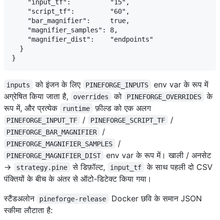
    "input_tf":          "15",

    "script_tf":         "60",

    "bar_magnifier":     true,

    "magnifier_samples": 8,

    "magnifier_dist":    "endpoints"

  }

को इंजन के लिए
env var के रूप में
inputs
PINEFORGE_INPUTS
अग्रेषित किया जाता है,
को
के
overrides
PINEFORGE_OVERRIDES
रूप में, और प्रत्येक
फ़ील्ड को एक अलग
runtime
/
/
PINEFORGE_INPUT_TF
PINEFORGE_SCRIPT_TF
/
PINEFORGE_BAR_MAGNIFIER
/
PINEFORGE_MAGNIFIER_SAMPLES
env var के रूप में। खाली / अनसेट
PINEFORGE_MAGNIFIER_DIST
→
से डिफ़ॉल्ट,
के साथ पहली दो CSV
strategy.pine
input_tf
पंक्तियों के बीच के अंतर से ऑटो-डिटेक्ट किया गया।
स्टैंडअलोन
Docker छवि के समान JSON
pineforge-release
स्कीमा लौटाता है: