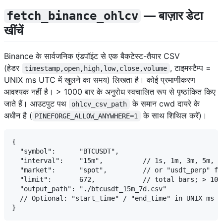
— बाज़ार डेटा
fetch_binance_ohlcv
खींचें
Binance के सार्वजनिक एंडपॉइंट से एक बैकटेस्ट-तैयार CSV
(हेडर
, टाइमस्टैम्प =
timestamp,open,high,low,close,volume
UNIX ms UTC में खुलने का समय) लिखता है। कोई प्रमाणीकरण
आवश्यक नहीं है। > 1000 बार के अनुरोध स्वचालित रूप से पृष्ठांकित किए
जाते हैं। आउटपुट पथ
के समान cwd दायरे के
ohlcv_csv_path
अधीन है (
के साथ शिथिल करें)।
PINEFORGE_ALLOW_ANYWHERE=1
{

  "symbol":      "BTCUSDT",

  "interval":    "15m",          // 1s, 1m, 3m, 5m, 1
  "market":      "spot",         // or "usdt_perp" fo
  "limit":       672,            // total bars; > 100
  "output_path": "./btcusdt_15m_7d.csv"

  // Optional: "start_time" / "end_time" in UNIX ms U