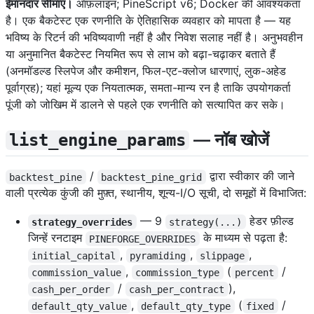
ईमानदार सीमाएं।
ऑफ़लाइन; PineScript v6; Docker की आवश्यकता
है। एक बैकटेस्ट एक रणनीति के ऐतिहासिक व्यवहार को मापता है — यह
भविष्य के रिटर्न की भविष्यवाणी नहीं है और निवेश सलाह नहीं है। अनुभवहीन
या अनुमानित बैकटेस्ट नियमित रूप से लाभ को बढ़ा-चढ़ाकर बताते हैं
(अनमॉडल्ड स्लिपेज और कमीशन, फिल-एट-क्लोज धारणाएं, लुक-अहेड
पूर्वाग्रह); यहां मूल्य एक नियतात्मक, समता-मान्य रन है ताकि उपयोगकर्ता
पूंजी को जोखिम में डालने से पहले एक रणनीति को सत्यापित कर सके।
— नॉब खोजें
list_engine_params
/
द्वारा स्वीकार की जाने
backtest_pine
backtest_pine_grid
वाली प्रत्येक कुंजी की मुफ़्त, स्थानीय, शून्य-I/O सूची, दो समूहों में विभाजित:
— 9
हेडर फ़ील्ड
strategy_overrides
strategy(...)
जिन्हें रनटाइम
के माध्यम से पढ़ता है:
PINEFORGE_OVERRIDES
,
,
,
initial_capital
pyramiding
slippage
,
(
/
commission_value
commission_type
percent
/
),
cash_per_order
cash_per_contract
,
(
/
default_qty_value
default_qty_type
fixed