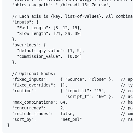
  "ohlcv_csv_path": "./btcusdt_15m_7d.csv",

  // Each axis is {key: list-of-values}. All combinat
  "inputs": {

    "Fast Length": [8, 12, 19],

    "Slow Length": [21, 26, 39]

  },

  "overrides": {

    "default_qty_value": [1, 5],

    "commission_value":  [0.04]

  },

  // Optional knobs:

  "fixed_inputs":     { "Source": "close" },   // app
  "fixed_overrides":  {},                      // typ
  "runtime":          { "input_tf": "15",      // eng
                        "script_tf": "60" },   // acr
  "max_combinations": 64,                      // har
  "concurrency":      2,                       // par
  "include_trades":   false,                   // omi
  "sort_by":          "net_pnl"                // ran