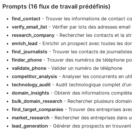
Prompts (16 flux de travail prédéfinis)
find_contact
- Trouver les informations de contact c
verify_email_list
- Vérifier par lots des adresses email
research_company
- Rechercher les contacts et la st
enrich_lead
- Enrichir un prospect avec toutes les do
find_journalists
- Trouver les contacts de journalistes 
finder_phone
- Trouver des numéros de téléphone po
validate_phone
- Valider un numéro de téléphone
competitor_analysis
- Analyser les concurrents en util
technology_audit
- Audit technologique complet d'un
domain_insights
- Obtenir des informations complète
bulk_domain_research
- Rechercher plusieurs domaine
find_target_companies
- Trouver des entreprises avec 
market_research
- Rechercher des entreprises dans u
lead_generation
- Générer des prospects en trouvant 