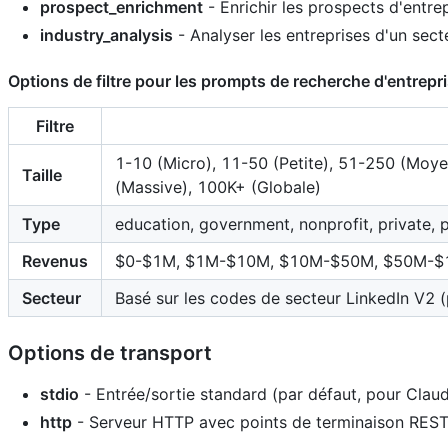
prospect_enrichment
- Enrichir les prospects d'entr
industry_analysis
- Analyser les entreprises d'un sec
Options de filtre pour les prompts de recherche d'entrepr
Filtre
1-10 (Micro), 11-50 (Petite), 51-250 (Moy
Taille
(Massive), 100K+ (Globale)
Type
education, government, nonprofit, private, p
Revenus
$0-$1M, $1M-$10M, $10M-$50M, $50M-$
Secteur
Basé sur les codes de secteur LinkedIn V2 (p
Options de transport
stdio
- Entrée/sortie standard (par défaut, pour Clau
http
- Serveur HTTP avec points de terminaison RES