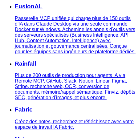
FusionAL
Passerelle MCP unifiée qui charge plus de 150 outils
d'IA dans Claude Desktop via une seule commande
Docker sur Windows. Achemine les appels d'outils vers
des serveurs spécialisés (Business Intelligence, API
Hub, Content Automation, Intelligence) avec
journalisation et gouvernance centralisées. Conçue
pour les équipes sans ingénieurs de plateforme dédiés.
Rainfall
Plus de 200 outils de production pour agents IA via
Remote MCP. GitHub, Slack, Notion, Linear, Figma,
Stripe, recherche web, OCR, conversion de
documents, mémoire/rappel sémantique, Finviz, dépôts
SEC, génération d'images, et plus encore.
Fabric
Créez des notes, recherchez et réfléchissez avec votre
espace de travail IA Fabric.