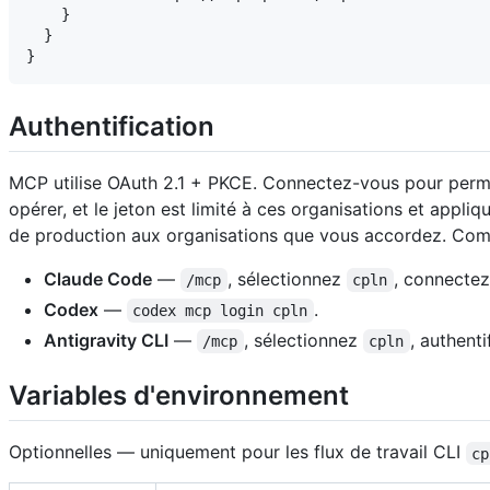
    }

  }

Authentification
MCP utilise OAuth 2.1 + PKCE. Connectez-vous pour permett
opérer, et le jeton est limité à ces organisations et app
de production aux organisations que vous accordez. Com
Claude Code
—
, sélectionnez
, connecte
/mcp
cpln
Codex
—
.
codex mcp login cpln
Antigravity CLI
—
, sélectionnez
, authenti
/mcp
cpln
Variables d'environnement
Optionnelles — uniquement pour les flux de travail CLI
cp