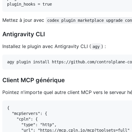
Mettez à jour avec
codex plugin marketplace upgrade co
Antigravity CLI
Installez le plugin avec Antigravity CLI (
) :
agy
Client MCP générique
Pointez n'importe quel autre client MCP vers le serveur h
{

  "mcpServers": {

    "cpln": {

      "type": "http",

      "url": "https://mcp.cpln.io/mcp?toolsets=full"
