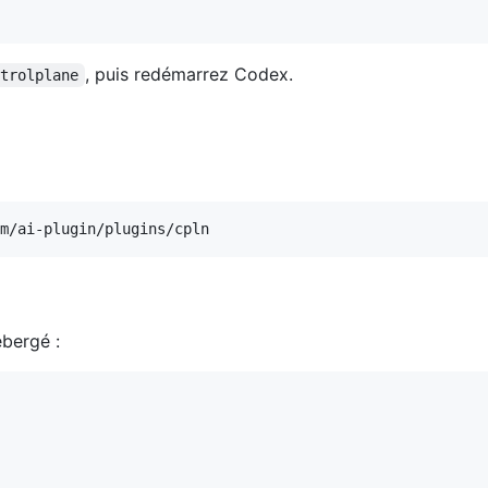
, puis redémarrez Codex.
ntrolplane
ébergé :