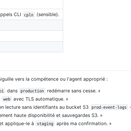
appels CLI
(sensible).
cpln
iguille vers la compétence ou l'agent approprié :
dans
redémarre sans cesse. »
pi
production
l
avec TLS automatique. »
web
n lecture sans identifiants au bucket S3
—
prod-event-logs
ment haute disponibilité et sauvegardes S3. »
et applique-le à
après ma confirmation. »
staging