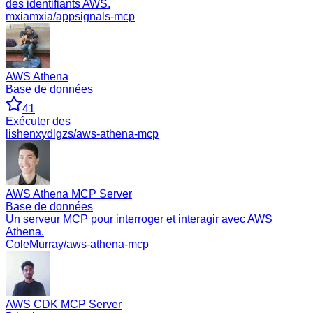
des identifiants AWS.
mxiamxia/appsignals-mcp
AWS Athena
Base de données
41
Exécuter des
lishenxydlgzs/aws-athena-mcp
AWS Athena MCP Server
Base de données
Un serveur MCP pour interroger et interagir avec AWS
Athena.
ColeMurray/aws-athena-mcp
AWS CDK MCP Server