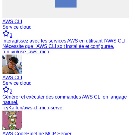
AWS CLI
Service cloud
3
Interagissez avec les services AWS en utilisant l'AWS CLI.
Nécessite que l'AWS CLI soit installée et configurée.
runjivu/use_aws_mcp
AWS CLI
Service cloud
2
Générer et exécuter des commandes AWS CLI en langage
naturel.
IcyKallen/aws-cli-mcp-server
AWS CodePipeline MCP Server