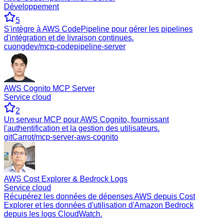
Développement
5
S'intègre à AWS CodePipeline pour gérer les pipelines
d'intégration et de livraison continues.
cuongdev/mcp-codepipeline-server
AWS Cognito MCP Server
Service cloud
2
Un serveur MCP pour AWS Cognito, fournissant
l'authentification et la gestion des utilisateurs.
gitCarrot/mcp-server-aws-cognito
AWS Cost Explorer & Bedrock Logs
Service cloud
Récupérez les données de dépenses AWS depuis Cost
Explorer et les données d'utilisation d'Amazon Bedrock
depuis les logs CloudWatch.