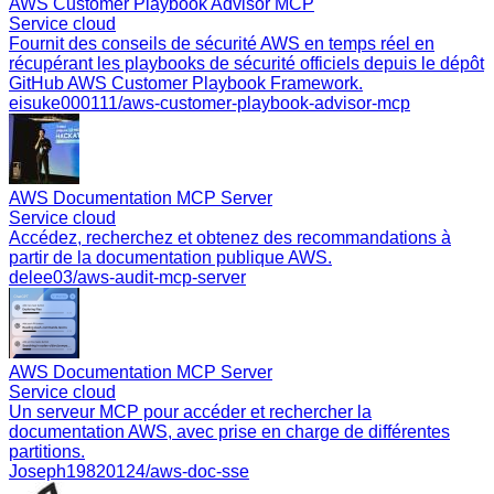
AWS Customer Playbook Advisor MCP
Service cloud
Fournit des conseils de sécurité AWS en temps réel en
récupérant les playbooks de sécurité officiels depuis le dépôt
GitHub AWS Customer Playbook Framework.
eisuke000111/aws-customer-playbook-advisor-mcp
AWS Documentation MCP Server
Service cloud
Accédez, recherchez et obtenez des recommandations à
partir de la documentation publique AWS.
delee03/aws-audit-mcp-server
AWS Documentation MCP Server
Service cloud
Un serveur MCP pour accéder et rechercher la
documentation AWS, avec prise en charge de différentes
partitions.
Joseph19820124/aws-doc-sse