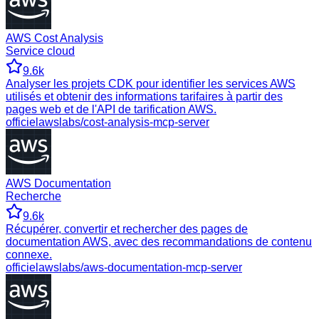
AWS Cost Analysis
Service cloud
9.6k
Analyser les projets CDK pour identifier les services AWS
utilisés et obtenir des informations tarifaires à partir des
pages web et de l'API de tarification AWS.
officiel
awslabs/cost-analysis-mcp-server
AWS Documentation
Recherche
9.6k
Récupérer, convertir et rechercher des pages de
documentation AWS, avec des recommandations de contenu
connexe.
officiel
awslabs/aws-documentation-mcp-server