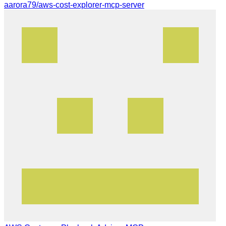
aarora79/aws-cost-explorer-mcp-server