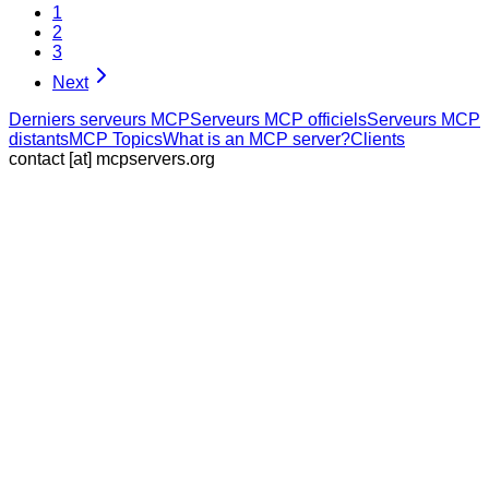
1
2
3
Next
Derniers serveurs MCP
Serveurs MCP officiels
Serveurs MCP
distants
MCP Topics
What is an MCP server?
Clients
contact [at] mcpservers.org