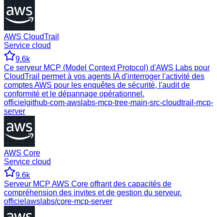
AWS CloudTrail
Service cloud
9.6k
Ce serveur MCP (Model Context Protocol) d'AWS Labs pour
CloudTrail permet à vos agents IA d'interroger l'activité des
comptes AWS pour les enquêtes de sécurité, l'audit de
conformité et le dépannage opérationnel.
officiel
github-com-awslabs-mcp-tree-main-src-cloudtrail-mcp-
server
AWS Core
Service cloud
9.6k
Serveur MCP AWS Core offrant des capacités de
compréhension des invites et de gestion du serveur.
officiel
awslabs/core-mcp-server