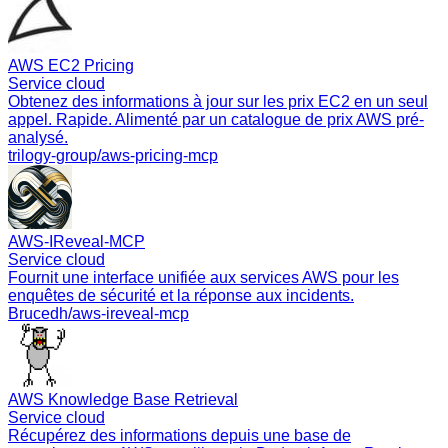
AWS EC2 Pricing
Service cloud
Obtenez des informations à jour sur les prix EC2 en un seul
appel. Rapide. Alimenté par un catalogue de prix AWS pré-
analysé.
trilogy-group/aws-pricing-mcp
AWS‑IReveal‑MCP
Service cloud
Fournit une interface unifiée aux services AWS pour les
enquêtes de sécurité et la réponse aux incidents.
Brucedh/aws-ireveal-mcp
AWS Knowledge Base Retrieval
Service cloud
Récupérez des informations depuis une base de