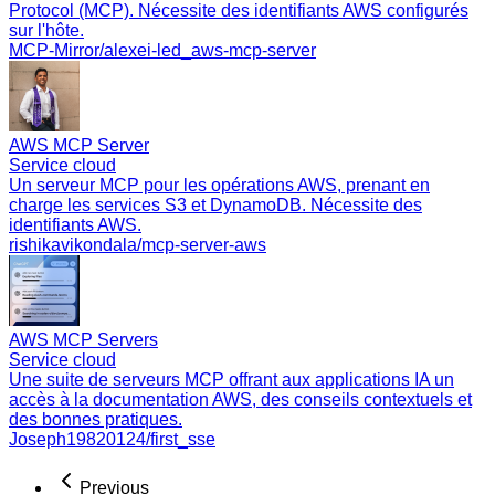
Protocol (MCP). Nécessite des identifiants AWS configurés
sur l'hôte.
MCP-Mirror/alexei-led_aws-mcp-server
AWS MCP Server
Service cloud
Un serveur MCP pour les opérations AWS, prenant en
charge les services S3 et DynamoDB. Nécessite des
identifiants AWS.
rishikavikondala/mcp-server-aws
AWS MCP Servers
Service cloud
Une suite de serveurs MCP offrant aux applications IA un
accès à la documentation AWS, des conseils contextuels et
des bonnes pratiques.
Joseph19820124/first_sse
Previous